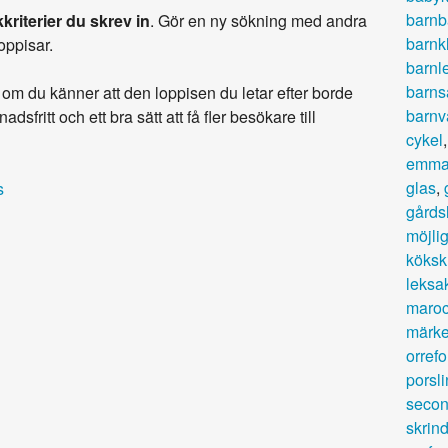
barnb
kriterier du skrev in
. Gör en ny sökning med andra
barnk
loppisar.
barnl
barns
om du känner att den loppisen du letar efter borde
barnv
adsfritt och ett bra sätt att få fler besökare till
cykel
emma
glas
,
s
gårds
möjlig
köksk
leksak
maroc
märke
orrefo
porsli
secon
skrin