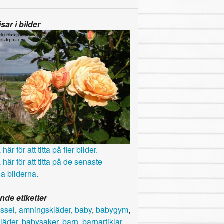
sar i bilder
här för att titta på fler bilder.
 här för att titta på de senaste
a bilderna.
nde etiketter
ssel
,
amningskläder
,
baby
,
babygym
,
läder
,
babysaker
,
barn
,
barnartiklar
,