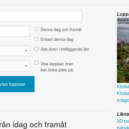
Loppi
Denna dag och framåt
Enbart denna dag
Sök även i intilliggande län
Visa loppisar man
kan boka plats på.
Klicka 
Klicka
inlagd
Likna
3D pu
 från idag och framåt
babyk