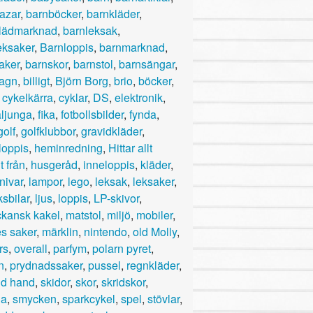
azar
,
barnböcker
,
barnkläder
,
lädmarknad
,
barnleksak
,
eksaker
,
Barnloppis
,
barnmarknad
,
aker
,
barnskor
,
barnstol
,
barnsängar
,
agn
,
billigt
,
Björn Borg
,
brio
,
böcker
,
,
cykelkärra
,
cyklar
,
DS
,
elektronik
,
ljunga
,
fika
,
fotbollsbilder
,
fynda
,
golf
,
golfklubbor
,
gravidkläder
,
loppis
,
heminredning
,
Hittar allt
t från
,
husgeråd
,
inneloppis
,
kläder
,
nivar
,
lampor
,
lego
,
leksak
,
leksaker
,
sbilar
,
ljus
,
loppis
,
LP-skivor
,
kansk kakel
,
matstol
,
miljö
,
mobiler
,
s saker
,
märklin
,
nintendo
,
old Molly
,
rs
,
overall
,
parfym
,
polarn pyret
,
n
,
prydnadssaker
,
pussel
,
regnkläder
,
d hand
,
skidor
,
skor
,
skridskor
,
da
,
smycken
,
sparkcykel
,
spel
,
stövlar
,