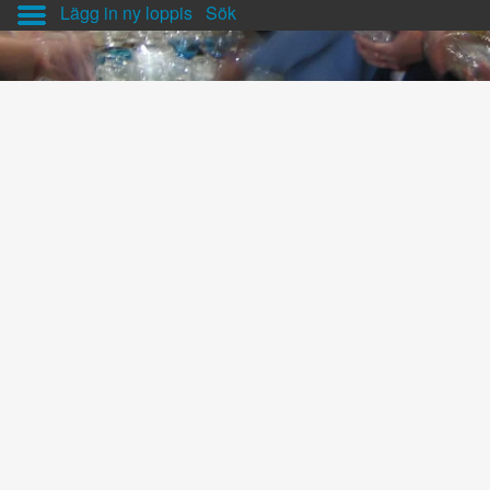
Lägg in ny loppis
Sök