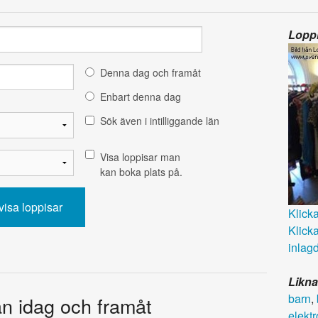
Loppi
Denna dag och framåt
Enbart denna dag
Sök även i intilliggande län
Visa loppisar man
kan boka plats på.
Klicka 
Klicka
inlagd
Likna
barn
,
rån idag och framåt
elektr