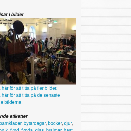
sar i bilder
här för att titta på fler bilder.
 här för att titta på de senaste
a bilderna.
nde etiketter
barnkläder
,
bytardagar
,
böcker
,
djur
,
onik
,
fynd
,
fynda
,
glas
,
hjälmar
,
häst
,