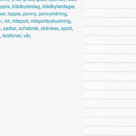
oppis
,
klädbytardag
,
klädbytardagar
,
ker
,
loppis
,
ponny
,
ponnyridning
,
n
,
rid
,
ridsport
,
ridsportsutrustning
,
e
,
sadlar
,
schabrak
,
skänkes
,
sport
,
,
telefoner
,
vår
,