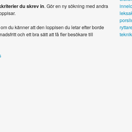
kriterier du skrev in
. Gör en ny sökning med andra
innel
loppisar.
leksa
porsli
om du känner att den loppisen du letar efter borde
ryttar
adsfritt och ett bra sätt att få fler besökare till
teknik
s