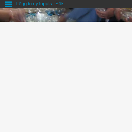
Lägg in ny loppis
Sök