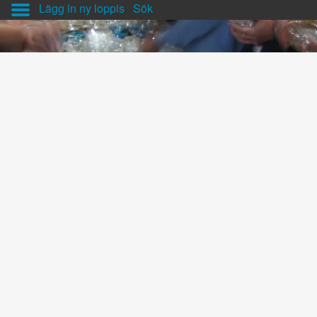
Lägg in ny loppis
Sök