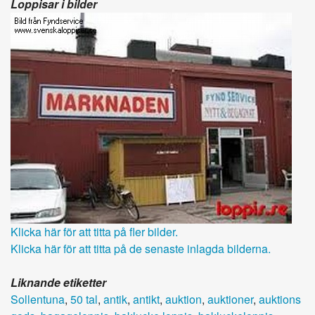
Loppisar i bilder
Klicka här för att titta på fler bilder.
Klicka här för att titta på de senaste inlagda bilderna.
Liknande etiketter
Sollentuna
,
50 tal
,
antik
,
antikt
,
auktion
,
auktioner
,
auktions