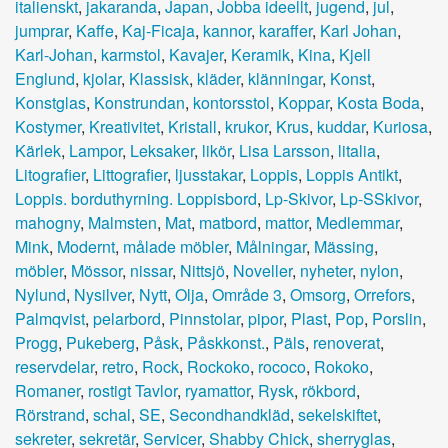
italienskt
,
jakaranda
,
Japan
,
Jobba ideellt
,
jugend
,
jul
,
jumprar
,
Kaffe
,
Kaj-Ficaja
,
kannor
,
karaffer
,
Karl Johan
,
Karl-Johan
,
karmstol
,
Kavajer
,
Keramik
,
Kina
,
Kjell
Englund
,
kjolar
,
Klassisk
,
kläder
,
klänningar
,
Konst
,
Konstglas
,
Konstrundan
,
kontorsstol
,
Koppar
,
Kosta Boda
,
Kostymer
,
Kreativitet
,
Kristall
,
krukor
,
Krus
,
kuddar
,
Kuriosa
,
Kärlek
,
Lampor
,
Leksaker
,
likör
,
Lisa Larsson
,
litalia
,
Litografier
,
Littografier
,
ljusstakar
,
Loppis
,
Loppis Antikt
,
Loppis. borduthyrning. Loppisbord
,
Lp-Skivor
,
Lp-SSkivor
,
mahogny
,
Malmsten
,
Mat
,
matbord
,
mattor
,
Medlemmar
,
Mink
,
Modernt
,
målade möbler
,
Målningar
,
Mässing
,
möbler
,
Mössor
,
nissar
,
Nittsjö
,
Noveller
,
nyheter
,
nylon
,
Nylund
,
Nysilver
,
Nytt
,
Olja
,
Område 3
,
Omsorg
,
Orrefors
,
Palmqvist
,
pelarbord
,
Pinnstolar
,
pipor
,
Plast
,
Pop
,
Porslin
,
Progg
,
Pukeberg
,
Påsk
,
Påskkonst.
,
Päls
,
renoverat
,
reservdelar
,
retro
,
Rock
,
Rockoko
,
rococo
,
Rokoko
,
Romaner
,
rostigt Tavlor
,
ryamattor
,
Rysk
,
rökbord
,
Rörstrand
,
schal
,
SE
,
Secondhandkläd
,
sekelskiftet
,
sekreter
,
sekretär
,
Servicer
,
Shabby Chick
,
sherryglas
,