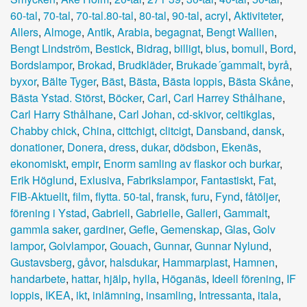
60-tal
,
70-tal
,
70-tal.80-tal
,
80-tal
,
90-tal
,
acryl
,
Aktiviteter
,
Allers
,
Almoge
,
Antik
,
Arabia
,
begagnat
,
Bengt Wallien
,
Bengt Lindström
,
Bestick
,
Bidrag
,
billigt
,
blus
,
bomull
,
Bord
,
Bordslampor
,
Brokad
,
Brudkläder
,
Brukade´gammalt
,
byrå
,
byxor
,
Bälte Tyger
,
Bäst
,
Bästa
,
Bästa loppis
,
Bästa Skåne
,
Bästa Ystad. Störst
,
Böcker
,
Carl
,
Carl Harrey Sthålhane
,
Carl Harry Sthålhane
,
Carl Johan
,
cd-skivor
,
celtikglas
,
Chabby chick
,
China
,
cittchigt
,
clitcigt
,
Dansband
,
dansk
,
donationer
,
Donera
,
dress
,
dukar
,
dödsbon
,
Ekenäs
,
ekonomiskt
,
empir
,
Enorm samling av flaskor och burkar
,
Erik Höglund
,
Exlusiva
,
Fabrikslampor
,
Fantastiskt
,
Fat
,
FIB-Aktuellt
,
film
,
flytta. 50-tal
,
fransk
,
furu
,
Fynd
,
fåtöljer
,
förening i Ystad
,
Gabriell
,
Gabrielle
,
Galleri
,
Gammalt
,
gammla saker
,
gardiner
,
Gefle
,
Gemenskap
,
Glas
,
Golv
lampor
,
Golvlampor
,
Gouach
,
Gunnar
,
Gunnar Nylund
,
Gustavsberg
,
gåvor
,
halsdukar
,
Hammarplast
,
Hamnen
,
handarbete
,
hattar
,
hjälp
,
hylla
,
Höganäs
,
Ideell förening
,
IF
loppis
,
IKEA
,
ikt
,
inlämning
,
insamling
,
Intressanta
,
itala
,