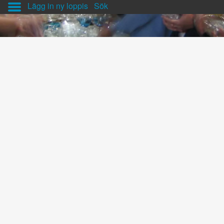
Lägg in ny loppis
Sök