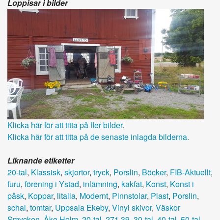
Loppisar i bilder
Klicka här för att titta på fler bilder.
Klicka här för att titta på de senaste inlagda bilderna.
Liknande etiketter
20-tal
,
Klassisk
,
skjortor
,
tryck
,
Porslin
,
Böcker
,
FIB-Aktuellt
,
furu
,
förening i Ystad
,
inlämning
,
kakfat
,
Konst
,
Konst i
påsk
,
Koppar
,
litalia
,
Modernt
,
Pinnstolar
,
Plast
,
Porslin
,
schal
,
tomtar
,
Uppsala Ekeby
,
Vinyl skivor
,
Väskor
Smycken
,
Åke Holm
,
20-tal
,
271 39
,
30-tal
,
40-tal
,
50-tal
,