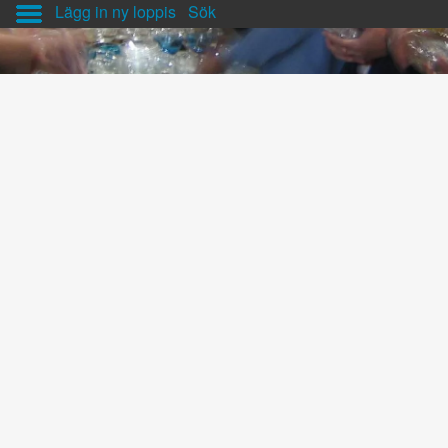
Lägg in ny loppis
Sök