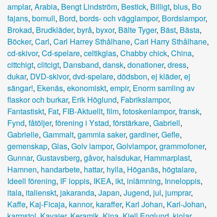
amplar
,
Arabia
,
Bengt Lindström
,
Bestick
,
Billigt
,
blus
,
Bo
fajans
,
bomull
,
Bord
,
bords- och vägglampor
,
Bordslampor
,
Brokad
,
Brudkläder
,
byrå
,
byxor
,
Bälte Tyger
,
Bäst
,
Bästa
,
Böcker
,
Carl
,
Carl Harrey Sthålhane
,
Carl Harry Sthålhane
,
cd-skivor
,
Cd-spelare
,
celtikglas
,
Chabby chick
,
China
,
cittchigt
,
clitcigt
,
Dansband
,
dansk
,
donationer
,
dress
,
dukar
,
DVD-skivor
,
dvd-spelare
,
dödsbon
,
ej kläder
,
ej
sängar!
,
Ekenäs
,
ekonomiskt
,
empir
,
Enorm samling av
flaskor och burkar
,
Erik Höglund
,
Fabrikslampor
,
Fantastiskt
,
Fat
,
FIB-Aktuellt
,
film
,
fotoskenlampor
,
fransk
,
Fynd
,
fåtöljer
,
förening i Ystad
,
förstärkare
,
Gabriell
,
Gabrielle
,
Gammalt
,
gammla saker
,
gardiner
,
Gefle
,
gemenskap
,
Glas
,
Golv lampor
,
Golvlampor
,
grammofoner
,
Gunnar
,
Gustavsberg
,
gåvor
,
halsdukar
,
Hammarplast
,
Hamnen
,
handarbete
,
hattar
,
hylla
,
Höganäs
,
högtalare
,
Ideell förening
,
IF loppis
,
IKEA
,
ikt
,
inlämning
,
Inneloppis
,
itala
,
italienskt
,
jakaranda
,
Japan
,
Jugend
,
jul
,
jumprar
,
Kaffe
,
Kaj-Ficaja
,
kannor
,
karaffer
,
Karl Johan
,
Karl-Johan
,
karmstol
,
Kavajer
,
Keramik
,
Kina
,
Kjell Englund
,
kjolar
,