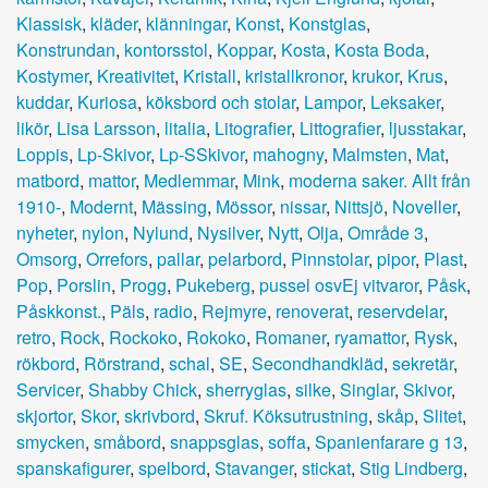
Klassisk
,
kläder
,
klänningar
,
Konst
,
Konstglas
,
Konstrundan
,
kontorsstol
,
Koppar
,
Kosta
,
Kosta Boda
,
Kostymer
,
Kreativitet
,
Kristall
,
kristallkronor
,
krukor
,
Krus
,
kuddar
,
Kuriosa
,
köksbord och stolar
,
Lampor
,
Leksaker
,
likör
,
Lisa Larsson
,
litalia
,
Litografier
,
Littografier
,
ljusstakar
,
Loppis
,
Lp-Skivor
,
Lp-SSkivor
,
mahogny
,
Malmsten
,
Mat
,
matbord
,
mattor
,
Medlemmar
,
Mink
,
moderna saker. Allt från
1910-
,
Modernt
,
Mässing
,
Mössor
,
nissar
,
Nittsjö
,
Noveller
,
nyheter
,
nylon
,
Nylund
,
Nysilver
,
Nytt
,
Olja
,
Område 3
,
Omsorg
,
Orrefors
,
pallar
,
pelarbord
,
Pinnstolar
,
pipor
,
Plast
,
Pop
,
Porslin
,
Progg
,
Pukeberg
,
pussel osvEj vitvaror
,
Påsk
,
Påskkonst.
,
Päls
,
radio
,
Rejmyre
,
renoverat
,
reservdelar
,
retro
,
Rock
,
Rockoko
,
Rokoko
,
Romaner
,
ryamattor
,
Rysk
,
rökbord
,
Rörstrand
,
schal
,
SE
,
Secondhandkläd
,
sekretär
,
Servicer
,
Shabby Chick
,
sherryglas
,
silke
,
Singlar
,
Skivor
,
skjortor
,
Skor
,
skrivbord
,
Skruf. Köksutrustning
,
skåp
,
Slitet
,
smycken
,
småbord
,
snappsglas
,
soffa
,
Spanienfarare g 13
,
spanskafigurer
,
spelbord
,
Stavanger
,
stickat
,
Stig Lindberg
,