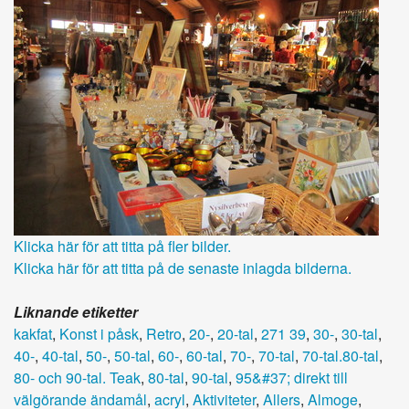
Klicka här för att titta på fler bilder.
Klicka här för att titta på de senaste inlagda bilderna.
Liknande etiketter
kakfat
,
Konst i påsk
,
Retro
,
20-
,
20-tal
,
271 39
,
30-
,
30-tal
,
40-
,
40-tal
,
50-
,
50-tal
,
60-
,
60-tal
,
70-
,
70-tal
,
70-tal.80-tal
,
80- och 90-tal. Teak
,
80-tal
,
90-tal
,
95&#37; direkt till
välgörande ändamål
,
acryl
,
Aktiviteter
,
Allers
,
Almoge
,