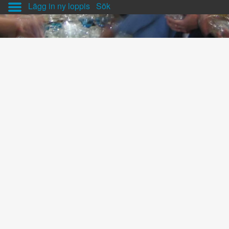
Lägg in ny loppis
Sök