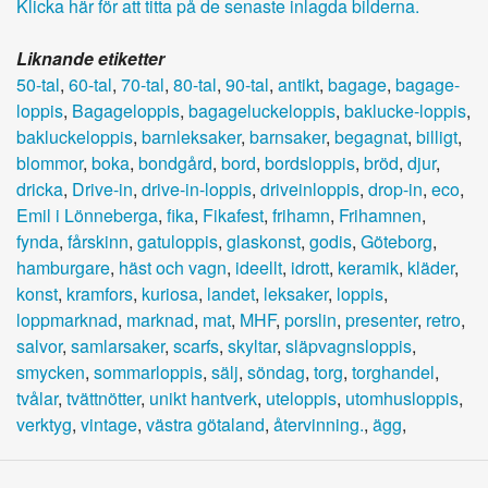
Klicka här för att titta på de senaste inlagda bilderna.
Liknande etiketter
50-tal
,
60-tal
,
70-tal
,
80-tal
,
90-tal
,
antikt
,
bagage
,
bagage-
loppis
,
Bagageloppis
,
bagageluckeloppis
,
baklucke-loppis
,
bakluckeloppis
,
barnleksaker
,
barnsaker
,
begagnat
,
billigt
,
blommor
,
boka
,
bondgård
,
bord
,
bordsloppis
,
bröd
,
djur
,
dricka
,
Drive-in
,
drive-in-loppis
,
driveinloppis
,
drop-in
,
eco
,
Emil i Lönneberga
,
fika
,
Fikafest
,
frihamn
,
Frihamnen
,
fynda
,
fårskinn
,
gatuloppis
,
glaskonst
,
godis
,
Göteborg
,
hamburgare
,
häst och vagn
,
ideellt
,
idrott
,
keramik
,
kläder
,
konst
,
kramfors
,
kuriosa
,
landet
,
leksaker
,
loppis
,
loppmarknad
,
marknad
,
mat
,
MHF
,
porslin
,
presenter
,
retro
,
salvor
,
samlarsaker
,
scarfs
,
skyltar
,
släpvagnsloppis
,
smycken
,
sommarloppis
,
sälj
,
söndag
,
torg
,
torghandel
,
tvålar
,
tvättnötter
,
unikt hantverk
,
uteloppis
,
utomhusloppis
,
verktyg
,
vintage
,
västra götaland
,
återvinning.
,
ägg
,