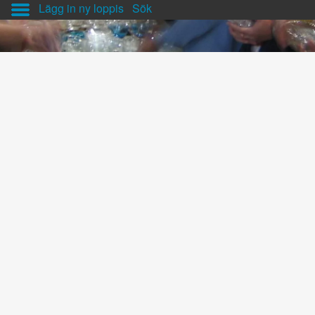
Lägg in ny loppis
Sök