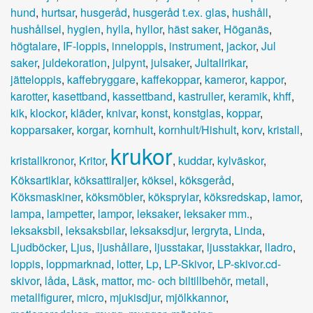
hund
,
hurtsar
,
husgeråd
,
husgeråd t.ex. glas
,
hushåll
,
hushållsel
,
hygien
,
hylla
,
hyllor
,
häst saker
,
Höganäs
,
högtalare
,
IF-loppis
,
inneloppis
,
instrument
,
jackor
,
Jul
saker
,
juldekoration
,
julpynt
,
julsaker
,
Jultallrikar
,
jätteloppis
,
kaffebryggare
,
kaffekoppar
,
kameror
,
kappor
,
karotter
,
kasettband
,
kassettband
,
kastruller
,
keramik
,
khff
,
kik
,
klockor
,
kläder
,
knivar
,
konst
,
konstglas
,
koppar
,
kopparsaker
,
korgar
,
kornhult
,
kornhult/Hishult
,
korv
,
kristall
,
krukor
kristallkronor
,
Kritor
,
,
kuddar
,
kylväskor
,
Köksartiklar
,
köksattiraljer
,
köksel
,
köksgeråd
,
Köksmaskiner
,
köksmöbler
,
köksprylar
,
köksredskap
,
lamor
,
lampa
,
lampetter
,
lampor
,
leksaker
,
leksaker mm.
,
leksaksbil
,
leksaksbilar
,
leksaksdjur
,
lergryta
,
Linda
,
Ljudböcker
,
Ljus
,
ljushållare
,
ljusstakar
,
ljusstakkar
,
lladro
,
loppis
,
loppmarknad
,
lotter
,
Lp
,
LP-Skivor
,
LP-skivor.cd-
skivor
,
låda
,
Läsk
,
mattor
,
mc- och biltillbehör
,
metall
,
metallfigurer
,
micro
,
mjukisdjur
,
mjölkkannor
,