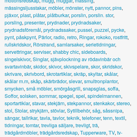
motionsredskap
,
mugg
,
muggar
,
mässing
,
mässingsljusstakar
,
möbler
,
mönster
,
nytt
,
pannor
,
pins
,
pjäxor
,
plast
,
plåtar
,
plåtburkar
,
porslin
,
porslin. stor
,
porsling
,
presenter
,
prydnader
,
prydnadsaker
,
prydnadsföremål
,
prydnadssaker
,
pussel
,
puzzel
,
pycke
,
pynt
,
påskpynt
,
Pärlor
,
radio
,
retro
,
Ringar
,
rokoko
,
rostfritt
,
rullskridskor
,
Rörstrand
,
samlarsaker
,
serietidningar
,
servettringar
,
serviser
,
shabby chic
,
sideboards
,
singelskivor
,
Singlar
,
sjävplockning av rödavinbär och
svartavinbär
,
skidor
,
skivor
,
skivspelare
,
skor
,
skridskor
,
skrivare
,
skrivbord
,
skrotartiklar
,
skräp
,
skyltar
,
skålar
,
skålar m.m
,
skåp
,
skärbrädor
,
slevar
,
smultronplantor
,
smycken
,
små möbler
,
smörgåsgrill
,
snapsglas
,
soffa
,
Soffor
,
solsken
,
sommar
,
spegel
,
spel
,
spindelmannen
,
sportartiklar
,
stavar
,
stekjärn
,
stekpannor
,
stenkakor
,
stereo
,
stol
,
Stolar
,
strykjärn
,
stövlar
,
Sytillbehör
,
såg
,
såssnipa
,
sängar
,
tallrikar
,
tavla
,
tavlor
,
teknik
,
telefoner
,
tenn
,
textil
,
tidningar
,
tomtar
,
trevliga säljare
,
trevligt
,
trä
,
trädgårdmöbler
,
trädgårdsredskap
,
Tupperware
,
TV
,
tv-