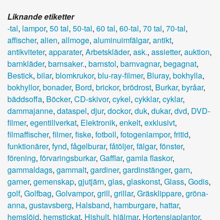
Liknande etiketter
-tal
,
lampor
,
50 tal
,
50-tal
,
60 tal
,
60-tal
,
70 tal
,
70-tal
,
affischer
,
alien
,
allmoge
,
aluminuimfälgar
,
antikt
,
antikviteter
,
apparater
,
Arbetskläder
,
ask.
,
assietter
,
auktion
,
barnkläder
,
barnsaker.
,
barnstol
,
barnvagnar
,
begagnat
,
Bestick
,
bilar
,
blomkrukor
,
blu-ray-filmer
,
Bluray
,
bokhylla
,
bokhyllor
,
bonader
,
Bord
,
brickor
,
brödrost
,
Burkar
,
byråar
,
bäddsoffa
,
Böcker
,
CD-skivor
,
cykel
,
cykklar
,
cyklar
,
dammajanne
,
dataspel
,
djur
,
dockor
,
duk
,
dukar
,
dvd
,
DVD-
filmer
,
egentillverkat
,
Elektronik
,
enkelt
,
exklusivt
,
filmaffischer
,
filmer
,
fiske
,
fotboll
,
fotogenlampor
,
fritid
,
funktionärer
,
fynd
,
fågelburar
,
fåtöljer
,
fälgar
,
fönster
,
förening
,
förvaringsburkar
,
Gafflar
,
gamla flaskor
,
gammaldags
,
gammalt
,
gardiner
,
gardinstänger
,
garn
,
garner
,
gemenskap
,
gjutjärn
,
glas
,
glaskonst
,
Glass
,
Godis
,
golf
,
Golfbag
,
Golvampor
,
grill
,
grillar
,
Gräsklippare
,
gröna-
anna
,
gustavsberg
,
Halsband
,
hamburgare
,
hattar
,
hemslöjd
,
hemstickat
,
Hishult
,
hjälmar
,
Hortensiaplantor
,