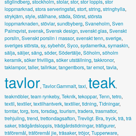
stiglindberg
,
stockholm
,
stolar
,
stor
,
stor loppis
,
stor
loppmarknad
,
stora serveringsfat
,
stort
,
string
,
stringhylla
,
strykjärn
,
style
,
stålhane
,
städa
,
Störst
,
största
loppmarknaden
,
stövlar
,
sundbyberg
,
Svaneholm
,
Sven
Palmqvist
,
svensk
,
Svensk design
,
svenskt glas
,
Svenskt
porslin
,
Svenskt porslin i massor
,
svenskt tenn
,
sverige
,
sveriges största
,
sy
,
sybehör
,
Syco
,
sydamerika
,
symaskin
,
sälja
,
säljer
,
säng
,
söder
,
Södertälje
,
Söholm
,
söholm
keramik
,
söker frivilliga
,
söker utställning
,
takkronor
,
taklampor
,
taller
,
tallrikar
,
tangentbors
,
tar emot
,
tavla
,
tavlor
teak
,
Tavlor.Gammalt
,
taxi
,
,
teakmöbler
,
team rynkeby
,
Teknik
,
tekoppar
,
Tenn
,
tetro
,
textil
,
textiler
,
textilhantverk
,
textilier
,
tidning
,
Tidningar
,
tomtar
,
torg
,
tors
,
torsdag
,
tourism
,
tradera
,
trasmattor
,
trehjuling
,
trend
,
trettondagsafton
,
Trevligt. Bra
,
tryck
,
trä
,
trä
saker
,
trädgårdsloppis
,
trädgårdstidningar
,
träfigurer
,
träföremål
,
träföremål jie
,
träsaker
,
tröjor
,
Tupperware
,