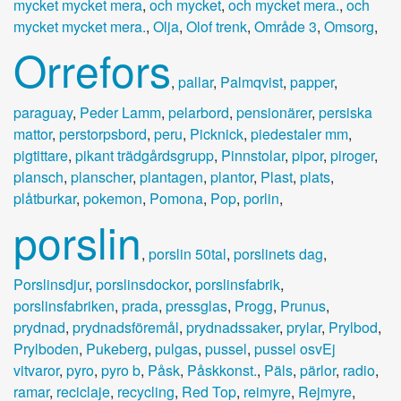
mycket mycket mera
,
och mycket
,
och mycket mera.
,
och
mycket mycket mera.
,
Olja
,
Olof trenk
,
Område 3
,
Omsorg
,
Orrefors
,
pallar
,
Palmqvist
,
papper
,
paraguay
,
Peder Lamm
,
pelarbord
,
pensionärer
,
persiska
mattor
,
perstorpsbord
,
peru
,
Picknick
,
piedestaler mm
,
pigtittare
,
pikant trädgårdsgrupp
,
Pinnstolar
,
pipor
,
piroger
,
plansch
,
planscher
,
plantagen
,
plantor
,
Plast
,
plats
,
plåtburkar
,
pokemon
,
Pomona
,
Pop
,
porlin
,
porslin
,
porslin 50tal
,
porslinets dag
,
Porslinsdjur
,
porslinsdockor
,
porslinsfabrik
,
porslinsfabriken
,
prada
,
pressglas
,
Progg
,
Prunus
,
prydnad
,
prydnadsföremål
,
prydnadssaker
,
prylar
,
Prylbod
,
Prylboden
,
Pukeberg
,
pulgas
,
pussel
,
pussel osvEj
vitvaror
,
pyro
,
pyro b
,
Påsk
,
Påskkonst.
,
Päls
,
pärlor
,
radio
,
ramar
,
reciclaje
,
recycling
,
Red Top
,
reimyre
,
Rejmyre
,