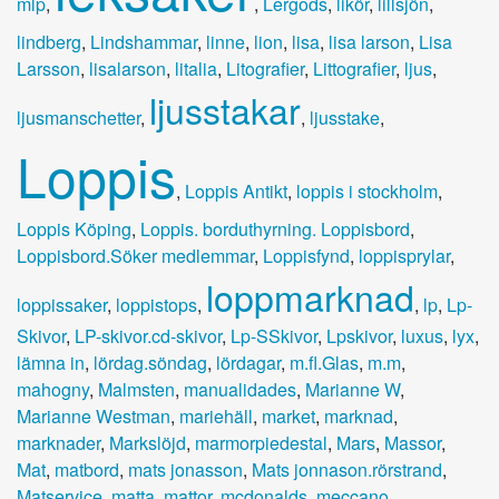
mlp
,
,
Lergods
,
likör
,
lillsjön
,
lindberg
,
Lindshammar
,
linne
,
lion
,
lisa
,
lisa larson
,
Lisa
Larsson
,
lisalarson
,
litalia
,
Litografier
,
Littografier
,
ljus
,
ljusstakar
ljusmanschetter
,
,
ljusstake
,
Loppis
,
Loppis Antikt
,
loppis i stockholm
,
Loppis Köping
,
Loppis. borduthyrning. Loppisbord
,
Loppisbord.Söker medlemmar
,
Loppisfynd
,
loppisprylar
,
loppmarknad
loppissaker
,
loppistops
,
,
lp
,
Lp-
Skivor
,
LP-skivor.cd-skivor
,
Lp-SSkivor
,
Lpskivor
,
luxus
,
lyx
,
lämna in
,
lördag.söndag
,
lördagar
,
m.fl.Glas
,
m.m
,
mahogny
,
Malmsten
,
manualidades
,
Marianne W
,
Marianne Westman
,
mariehäll
,
market
,
marknad
,
marknader
,
Markslöjd
,
marmorpiedestal
,
Mars
,
Massor
,
Mat
,
matbord
,
mats jonasson
,
Mats jonnason.rörstrand
,
Matservice
,
matta
,
mattor
,
mcdonalds
,
meccano
,