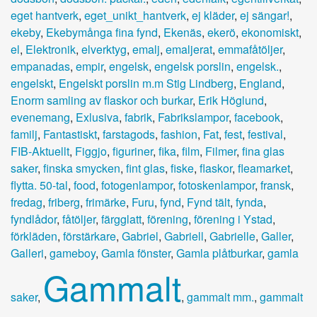
eget hantverk
,
eget_unikt_hantverk
,
ej kläder
,
ej sängar!
,
ekeby
,
Ekebymånga fina fynd
,
Ekenäs
,
ekerö
,
ekonomiskt
,
el
,
Elektronik
,
elverktyg
,
emalj
,
emaljerat
,
emmafåtöljer
,
empanadas
,
empir
,
engelsk
,
engelsk porslin
,
engelsk.
,
engelskt
,
Engelskt porslin m.m Stig Lindberg
,
England
,
Enorm samling av flaskor och burkar
,
Erik Höglund
,
evenemang
,
Exlusiva
,
fabrik
,
Fabrikslampor
,
facebook
,
familj
,
Fantastiskt
,
farstagods
,
fashion
,
Fat
,
fest
,
festival
,
FIB-Aktuellt
,
Figgjo
,
figuriner
,
fika
,
film
,
Filmer
,
fina glas
saker
,
finska smycken
,
fint glas
,
fiske
,
flaskor
,
fleamarket
,
flytta. 50-tal
,
food
,
fotogenlampor
,
fotoskenlampor
,
fransk
,
fredag
,
friberg
,
frimärke
,
Furu
,
fynd
,
Fynd tält
,
fynda
,
fyndlådor
,
fåtöljer
,
färgglatt
,
förening
,
förening i Ystad
,
förkläden
,
förstärkare
,
Gabriel
,
Gabriell
,
Gabrielle
,
Galler
,
Galleri
,
gameboy
,
Gamla fönster
,
Gamla plåtburkar
,
gamla
Gammalt
saker
,
,
gammalt mm.
,
gammalt