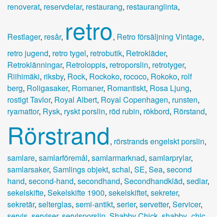
renoverat
,
reservdelar
,
restaurang
,
restauranglinta
,
retro
Restlager
,
resår
,
,
Retro försäljning Vintage
,
retro jugend
,
retro tygel
,
retrobutik
,
Retrokläder
,
Retroklänningar
,
Retroloppis
,
retroporslin
,
retrotyger
,
Riihimäki
,
riksby
,
Rock
,
Rockoko
,
rococo
,
Rokoko
,
rolf
berg
,
Roligasaker
,
Romaner
,
Romantiskt
,
Rosa Ljung
,
rostigt Tavlor
,
Royal Albert
,
Royal Copenhagen
,
runsten
,
ryamattor
,
Rysk
,
ryskt porslin
,
röd rubin
,
rökbord
,
Rörstand
,
Rörstrand
,
rörstrands engelskt porslin
,
samlare
,
samlarföremål
,
samlarmarknad
,
samlarprylar
,
samlarsaker
,
Samlings objekt
,
schal
,
SE
,
Sea
,
second
hand
,
second-hand
,
secondhand
,
Secondhandkläd
,
sedlar
,
sekelskifte
,
Sekelskifte 1900
,
sekelskiftet
,
sekreter
,
sekretär
,
selterglas
,
semi-antikt
,
serier
,
servetter
,
Servicer
,
servis
,
serviser
,
servisporslin
,
Shabby Chick
,
shabby_chic
,