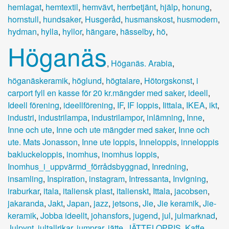
hemlagat
,
hemtextil
,
hemvävt
,
herrbetjänt
,
hjälp
,
honung
,
hornstull
,
hundsaker
,
Husgeråd
,
husmanskost
,
husmodern
,
hydman
,
hylla
,
hyllor
,
hängare
,
hässelby
,
hö
,
Höganäs
,
Höganäs. Arabia
,
höganäskeramik
,
höglund
,
högtalare
,
Hötorgskonst
,
i
carport fyll en kasse för 20 kr.mängder med saker
,
ideell
,
Ideell förening
,
ideellförening
,
IF
,
IF loppis
,
Iittala
,
IKEA
,
ikt
,
industri
,
industrilampa
,
industrilampor
,
inlämning
,
Inne
,
Inne och ute
,
Inne och ute mängder med saker
,
Inne och
ute. Mats Jonasson
,
Inne ute loppis
,
Inneloppis
,
inneloppis
bakluckeloppis
,
inomhus
,
inomhus loppis
,
Inomhus_i_uppvärmd_förrådsbyggnad
,
Inredning
,
insamling
,
Inspiration
,
instagram
,
Intressanta
,
Invigning
,
iraburkar
,
itala
,
italiensk plast
,
italienskt
,
Ittala
,
jacobsen
,
jakaranda
,
Jakt
,
Japan
,
jazz
,
jetsons
,
Jie
,
Jie keramik
,
Jie-
keramik
,
Jobba ideellt
,
johansfors
,
jugend
,
jul
,
julmarknad
,
Julpynt
,
jultallrikar
,
jumprar
,
jätte
,
JÄTTELOPPIS
,
Kaffe
,