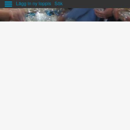
Lägg in ny loppis
Sök