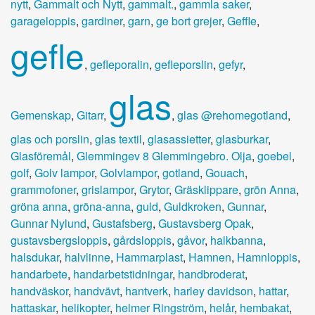
nytt
,
Gammalt och Nytt
,
gammalt.
,
gammla saker
,
garageloppis
,
gardiner
,
garn
,
ge bort grejer
,
Geffle
,
gefle
,
gefleporalin
,
gefleporslin
,
gefyr
,
glas
Gemenskap
,
Gitarr
,
,
glas @rehomegotland
,
glas och porslin
,
glas textil
,
glasassietter
,
glasburkar
,
Glasföremål
,
Glemmingev 8 Glemmingebro. Olja
,
goebel
,
golf
,
Golv lampor
,
Golvlampor
,
gotland
,
Gouach
,
grammofoner
,
grislampor
,
Grytor
,
Gräsklippare
,
grön Anna
,
gröna anna
,
gröna-anna
,
guld
,
Guldkroken
,
Gunnar
,
Gunnar Nylund
,
Gustafsberg
,
Gustavsberg Opak
,
gustavsbergsloppis
,
gårdsloppis
,
gåvor
,
halkbanna
,
halsdukar
,
halvlinne
,
Hammarplast
,
Hamnen
,
Hamnloppis
,
handarbete
,
handarbetstidningar
,
handbroderat
,
handväskor
,
handvävt
,
hantverk
,
harley davidson
,
hattar
,
hattaskar
,
helikopter
,
helmer Ringström
,
helår
,
hembakat
,