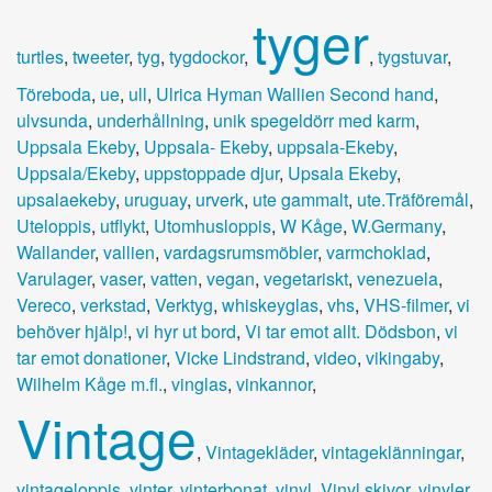
tyger
turtles
,
tweeter
,
tyg
,
tygdockor
,
,
tygstuvar
,
Töreboda
,
ue
,
ull
,
Ulrica Hyman Wallien Second hand
,
ulvsunda
,
underhållning
,
unik spegeldörr med karm
,
Uppsala Ekeby
,
Uppsala- Ekeby
,
uppsala-Ekeby
,
Uppsala/Ekeby
,
uppstoppade djur
,
Upsala Ekeby
,
upsalaekeby
,
uruguay
,
urverk
,
ute gammalt
,
ute.Träföremål
,
Uteloppis
,
utflykt
,
Utomhusloppis
,
W Kåge
,
W.Germany
,
Wallander
,
vallien
,
vardagsrumsmöbler
,
varmchoklad
,
Varulager
,
vaser
,
vatten
,
vegan
,
vegetariskt
,
venezuela
,
Vereco
,
verkstad
,
Verktyg
,
whiskeyglas
,
vhs
,
VHS-filmer
,
vi
behöver hjälp!
,
vi hyr ut bord
,
Vi tar emot allt. Dödsbon
,
vi
tar emot donationer
,
Vicke Lindstrand
,
video
,
vikingaby
,
Wilhelm Kåge m.fl.
,
vinglas
,
vinkannor
,
Vintage
,
Vintagekläder
,
vintageklänningar
,
vintageloppis
,
vinter
,
vinterbonat
,
vinyl
,
Vinyl skivor
,
vinyler
,