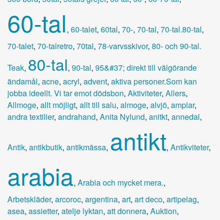
60-tal
,
60-talet
,
60tal
,
70-
,
70-tal
,
70-tal.80-tal
,
70-talet
,
70-talretro
,
70tal
,
78-varvsskivor
,
80- och 90-tal.
80-tal
Teak
,
,
90-tal
,
95&#37; direkt till välgörande
ändamål
,
acne
,
acryl
,
advent
,
aktiva personer.Som kan
jobba ideellt. Vi tar emot dödsbon
,
Aktiviteter
,
Allers
,
Allmoge
,
allt möjligt
,
allt till salu
,
almoge
,
alvjö
,
amplar
,
andra textilier
,
andrahand
,
Anita Nylund
,
anitkt
,
annedal
,
antikt
Antik
,
antikbutik
,
antikmässa
,
,
Antikviteter
,
arabia
,
Arabia och mycket mera.
,
Arbetskläder
,
arcoroc
,
argentina
,
art
,
art deco
,
artipelag
,
asea
,
assietter
,
atelje lyktan
,
att donnera
,
Auktion
,