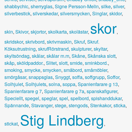
shabbychic
,
sherryglas
,
Signe Persson-Melin
,
silke
,
silver
,
silverbestick
,
silverskedar
,
silversmycken
,
Singlar
,
skidor
,
skor
skin
,
Skivor
,
skjortor
,
skolkarta
,
skolästar
,
,
skridskor
,
skrivbord
,
skrivmaskin
,
Skruf
,
Skruf.
Köksutrustning
,
skrufRörstrand
,
skulpturer
,
skyltar
,
skyltsöndag
,
skålar
,
skålar m.m
,
Skåne
,
Skånska slott
,
skåp
,
sköldpaddor.
,
Slitet
,
slott
,
smide
,
sminkbord.
,
smoking
,
smycke
,
smycken
,
småbord
,
småmöbler
,
smörgåsar
,
snappsglas
,
Snyggt
,
soffa
,
soffgrupp
,
Soffor
,
Solhjulet
,
Solhjulets
,
solna
,
soppa
,
Spanienfarare g 13
,
Spanienfarare g 7
,
Spanienfarare g 7a
,
spanskafigurer
,
Speciellt
,
spegel
,
speglar
,
spel
,
spelbord
,
spishanddukar
,
Spännande
,
Stavanger
,
stege
,
stengods
,
Stenkakor
,
sticka
,
Stig Lindberg
stickat
,
,