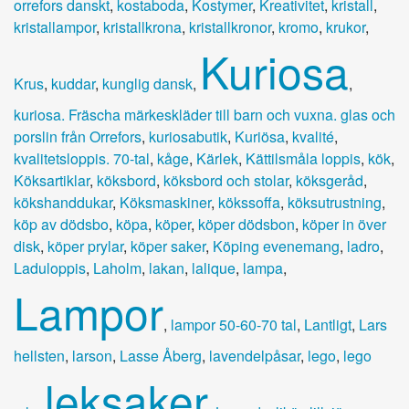
orrefors danskt
,
kostaboda
,
Kostymer
,
Kreativitet
,
kristall
,
kristallampor
,
kristallkrona
,
kristallkronor
,
kromo
,
krukor
,
Kuriosa
Krus
,
kuddar
,
kunglig dansk
,
,
kuriosa. Fräscha märkeskläder till barn och vuxna. glas och
porslin från Orrefors
,
kuriosabutik
,
Kuriösa
,
kvalité
,
kvalitetsloppis. 70-tal
,
kåge
,
Kärlek
,
Kättilsmåla loppis
,
kök
,
Köksartiklar
,
köksbord
,
köksbord och stolar
,
köksgeråd
,
kökshanddukar
,
Köksmaskiner
,
kökssoffa
,
köksutrustning
,
köp av dödsbo
,
köpa
,
köper
,
köper dödsbon
,
köper in över
disk
,
köper prylar
,
köper saker
,
Köping evenemang
,
ladro
,
Laduloppis
,
Laholm
,
lakan
,
lalique
,
lampa
,
Lampor
,
lampor 50-60-70 tal
,
Lantligt
,
Lars
hellsten
,
larson
,
Lasse Åberg
,
lavendelpåsar
,
lego
,
lego
leksaker