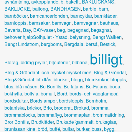
avhämtning
,
avkopplande
,
b
,
bakelit
,
BAKLUCKANS
,
BAKLUCKE
,
ballong
,
BANDHAGEN
,
barbie
,
barn
,
barnböcker
,
barncancerfonden
,
barncyklar
,
barnkläder
,
barnloppis
,
barnsaker
,
barnvagn
,
barnvagnar
,
bauhaus
,
Bavaria
,
Bay
,
BAY-vaser
,
beg
,
begagnad
,
begagnat
,
behöver hjälpSolhjulet - Ystad
,
belysning
,
Bengt Wallien
,
Bengt Lindström
,
bergboms
,
Bergdala
,
berså
,
Bestick
,
billigt
Bidrag
,
bidrag prylar
,
bijouterier
,
bilbana
,
,
Bing & Gröndahl. och mycket mycket mer!
,
Bing & Gröndal
,
Bing&Gröndal
,
blixtlås
,
blocket
,
blogg
,
blomkrukor
,
bloppis
,
blus
,
blå måsen
,
Bo Bonfils
,
Bo fajans
,
Bo-Fajans
,
boda
,
bokhylla
,
bolivia
,
bomull
,
Bord
,
bords- och vägglampor
,
bordsdukar
,
Bordslampor
,
bordsloppis
,
Bornholm
,
botaniska
,
brickor
,
Brio
,
broderat
,
Brokad
,
bromma
,
brommablocks
,
brommaflyg
,
brommaplan
,
brommatidning
,
Bror Bonfils
,
Brudkläder
,
Brukade´gammalt
,
bruksglas
,
brunfasan kina
,
bröd
,
buffé
,
bullar
,
burkar
,
buss
,
bygg
,