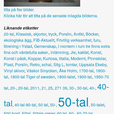
titta på fler bilder.
Klicka här för att titta på de senaste inlagda bilderna.
Liknande etiketter
20-tal
,
Klassisk
,
skjortor
,
tryck
,
Porslin
,
Antikt
,
Böcker
,
ekologiska ägg
,
FIB-Aktuellt
,
Frivillig verksamhet
,
furu
,
förening i Ystad
,
Gemenskap
,
I montern i rum tre finns extra
fina och värdefulla saker.
,
inlämning
,
Jie
,
kakfat
,
Konst
,
Konst i påsk
,
Koppar
,
Kuriosa
,
litalia
,
Modernt
,
Pinnstolar
,
Plast
,
Porslin
,
Retro
,
schal
,
Stig L
,
tomtar
,
Uppsala Ekeby
,
Vinyl skivor
,
Väskor Smycken
,
Åke Holm
,
1700-tal
,
1800-
tal
,
1800-tal Tiger of sweden
,
1800-talet
,
1900-tal
,
1950-70
40-
tal
,
20-
,
20-tal
,
2011
,
21
,
25
,
271 39
,
30-
,
30-tal
,
40-
,
50-tal
tal
,
40-tal-80-tal
,
50 tal
,
50-
,
,
50-talet
,
500 bord
,
50tal
,
50tals grejer
,
60 tal
,
60-
,
60-70-tal
,