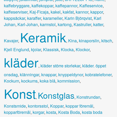
kaffebryggare
,
kaffekoppar
,
kaffepannor
,
Kaffeservice
,
kaffeserviser
,
Kaj-Ficaja
,
kakel
,
kakfat
,
kannor
,
kappor
,
kappsäckar
,
karaffer
,
karameller
,
Karin Björqvist
,
Karl
Johan
,
Karl-Johan
,
karmstol
,
kartong
,
Kastruller
,
katter
,
Keramik
Kavajer
,
,
Kina
,
kinaporslin
,
kitsch
,
Kjell Englund
,
kjolar
,
Klassisk
,
Klocka
,
Klockor
,
kläder
,
kläder större storlekar
,
kläder. öppet
onsdag
,
klänningar
,
knappar
,
knyppeldynor
,
kobratelefoner
,
Kockum
,
kockums
,
koka blå
,
kommission
,
Konst
Konstglas
,
,
Konstrundan
,
Konstsmide
,
kontorsstol
,
Koppar
,
koppar föremål
,
kopparföremål
,
korgar
,
kosta
,
Kosta Boda
,
kosta boda