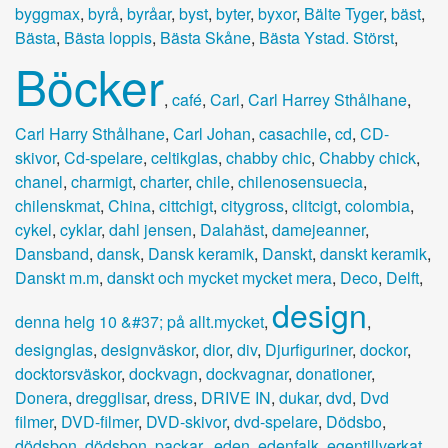
byggmax
,
byrå
,
byråar
,
byst
,
byter
,
byxor
,
Bälte Tyger
,
bäst
,
Bästa
,
Bästa loppis
,
Bästa Skåne
,
Bästa Ystad. Störst
,
Böcker
,
café
,
Carl
,
Carl Harrey Sthålhane
,
Carl Harry Sthålhane
,
Carl Johan
,
casachile
,
cd
,
CD-
skivor
,
Cd-spelare
,
celtikglas
,
chabby chic
,
Chabby chick
,
chanel
,
charmigt
,
charter
,
chile
,
chilenosensuecia
,
chilenskmat
,
China
,
cittchigt
,
citygross
,
clitcigt
,
colombia
,
cykel
,
cyklar
,
dahl jensen
,
Dalahäst
,
damejeanner
,
Dansband
,
dansk
,
Dansk keramik
,
Danskt
,
danskt keramik
,
Danskt m.m
,
danskt och mycket mycket mera
,
Deco
,
Delft
,
design
denna helg 10 &#37; på allt.mycket
,
,
designglas
,
designväskor
,
dior
,
div
,
Djurfiguriner
,
dockor
,
docktorsväskor
,
dockvagn
,
dockvagnar
,
donationer
,
Donera
,
dregglisar
,
dress
,
DRIVE IN
,
dukar
,
dvd
,
Dvd
filmer
,
DVD-filmer
,
DVD-skivor
,
dvd-spelare
,
Dödsbo
,
dödsbon
,
dödsbon. packar.
,
eden
,
edenfalk
,
egentillverkat
,