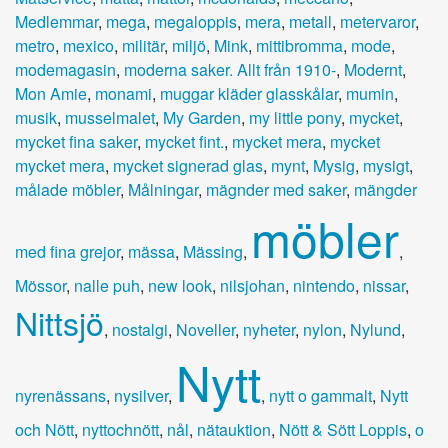
Medlemmar
,
mega
,
megaloppis
,
mera
,
metall
,
metervaror
,
metro
,
mexico
,
militär
,
miljö
,
Mink
,
mittibromma
,
mode
,
modemagasin
,
moderna saker. Allt från 1910-
,
Modernt
,
Mon Amie
,
monami
,
muggar kläder glasskålar
,
mumin
,
musik
,
musselmalet
,
My Garden
,
my little pony
,
mycket
,
mycket fina saker
,
mycket fint.
,
mycket mera
,
mycket
mycket mera
,
mycket signerad glas
,
mynt
,
Mysig
,
mysigt
,
målade möbler
,
Målningar
,
mägnder med saker
,
mängder
möbler
med fina grejor
,
mässa
,
Mässing
,
,
Mössor
,
nalle puh
,
new look
,
nilsjohan
,
nintendo
,
nissar
,
Nittsjö
,
nostalgi
,
Noveller
,
nyheter
,
nylon
,
Nylund
,
Nytt
nyrenässans
,
nysilver
,
,
nytt o gammalt
,
Nytt
och Nött
,
nyttochnött
,
nål
,
nätauktion
,
Nött & Sött Loppis
,
o