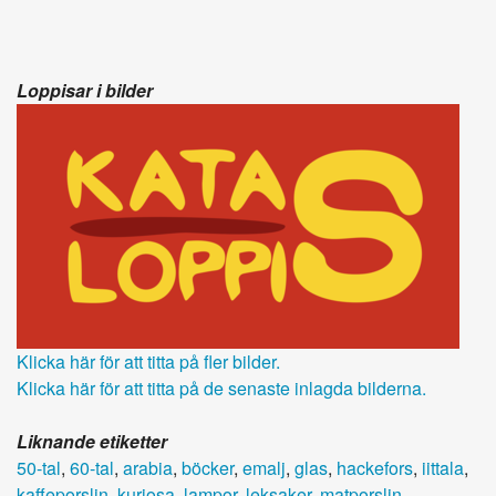
Loppisar i bilder
Klicka här för att titta på fler bilder.
Klicka här för att titta på de senaste inlagda bilderna.
Liknande etiketter
50-tal
,
60-tal
,
arabia
,
böcker
,
emalj
,
glas
,
hackefors
,
iittala
,
kaffeporslin
,
kuriosa
,
lampor
,
leksaker
,
matporslin
,