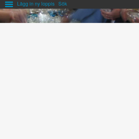
Lägg in ny loppis
Sök