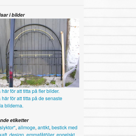
sar i bilder
här för att titta på fler bilder.
 här för att titta på de senaste
a bilderna.
nde etiketter
slyktor"
,
allmoge
,
antikt
,
bestick med
kaft
,
design
,
emmafåtöljer
,
engelskt