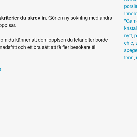
porsli
Innel
kriterier du skrev in
. Gör en ny sökning med andra
"Game
loppisar.
kristal
nytt
,
p
om du känner att den loppisen du letar efter borde
chic
,
adsfritt och ett bra sätt att få fler besökare till
spege
tenn
,
s