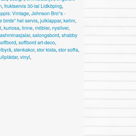
n
,
fruktservis 30-tal Lidköping
,
oppis: Vintage
,
Johnson Bro''s -
 birds" hel servis
,
julklappar
,
kelim
,
l
,
kuriosa
,
linne
,
möbler
,
nysilver
,
ashminasjalar
,
salongsbord
,
shabby
soffbord
,
soffbord art-deco
,
lbyrå
,
stenkakor
,
stor kista
,
stor soffa
,
ullplädar
,
vinyl
,