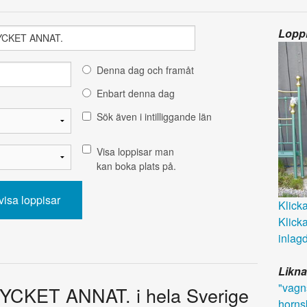
Loppi
Denna dag och framåt
Enbart denna dag
Sök även i intilliggande län
Visa loppisar man
kan boka plats på.
Klicka 
Klicka
inlagd
Likna
"vagn
YCKET ANNAT. i hela Sverige
horns