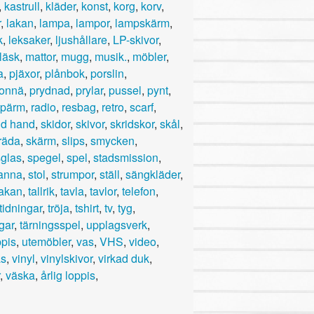
,
kastrull
,
kläder
,
konst
,
korg
,
korv
,
r
,
lakan
,
lampa
,
lampor
,
lampskärm
,
k
,
leksaker
,
ljushållare
,
LP-skivor
,
läsk
,
mattor
,
mugg
,
musik.
,
möbler
,
a
,
pjäxor
,
plånbok
,
porslin
,
onnä
,
prydnad
,
prylar
,
pussel
,
pynt
,
pärm
,
radio
,
resbag
,
retro
,
scarf
,
d hand
,
skidor
,
skivor
,
skridskor
,
skål
,
räda
,
skärm
,
slips
,
smycken
,
glas
,
spegel
,
spel
,
stadsmission
,
anna
,
stol
,
strumpor
,
ställ
,
sängkläder
,
akan
,
tallrik
,
tavla
,
tavlor
,
telefon
,
tidningar
,
tröja
,
tshirt
,
tv
,
tyg
,
gar
,
tärningsspel
,
upplagsverk
,
ppis
,
utemöbler
,
vas
,
VHS
,
video
,
as
,
vinyl
,
vinylskivor
,
virkad duk
,
,
väska
,
årlig loppis
,