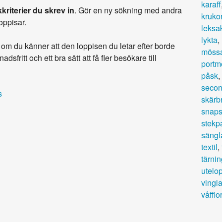
karaff
kriterier du skrev in
. Gör en ny sökning med andra
kruko
loppisar.
leksa
lykta
,
om du känner att den loppisen du letar efter borde
möss
adsfritt och ett bra sätt att få fler besökare till
portm
påsk
,
secon
s
skärb
snaps
stekp
sängl
textil
,
tärnin
utelo
vingl
våfflor