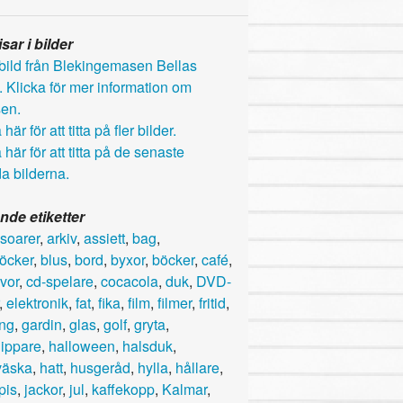
sar i bilder
här för att titta på fler bilder.
 här för att titta på de senaste
a bilderna.
nde etiketter
soarer
,
arkiv
,
assiett
,
bag
,
öcker
,
blus
,
bord
,
byxor
,
böcker
,
café
,
vor
,
cd-spelare
,
cocacola
,
duk
,
DVD-
,
elektronik
,
fat
,
fika
,
film
,
filmer
,
fritid
,
ing
,
gardin
,
glas
,
golf
,
gryta
,
lippare
,
halloween
,
halsduk
,
väska
,
hatt
,
husgeråd
,
hylla
,
hållare
,
pis
,
jackor
,
jul
,
kaffekopp
,
Kalmar
,