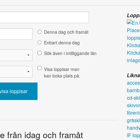
Loppi
Denna dag och framåt
Enbart denna dag
Klicka 
Klicka
Sök även i intilliggande län
inlagd
Visa loppisar man
Likna
kan boka plats på.
acces
barnb
cd-ski
skivor
fören
gräsk
hand
e från idag och framåt
IF lop