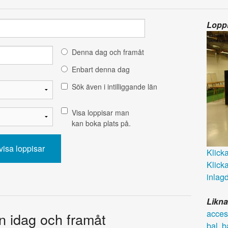
Loppi
Denna dag och framåt
Enbart denna dag
Sök även i intilliggande län
Visa loppisar man
kan boka plats på.
Klicka 
Klicka
inlagd
Likna
acces
ån idag och framåt
bal
,
b