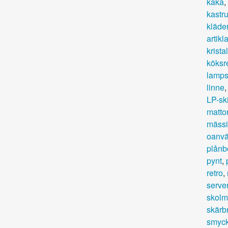
kaka
,
kastru
kläde
artikla
kristal
köksr
lamp
linne
LP-sk
matto
mäss
oanvä
plånb
pynt
,
retro
,
serve
skolm
skärb
smyc