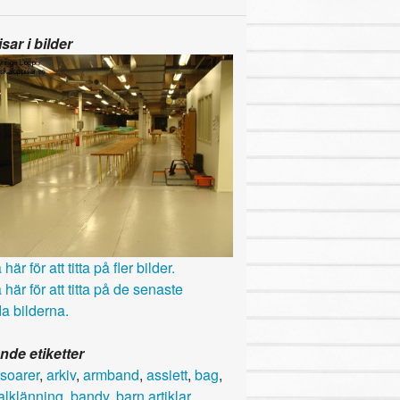
sar i bilder
här för att titta på fler bilder.
 här för att titta på de senaste
a bilderna.
nde etiketter
soarer
,
arkiv
,
armband
,
assiett
,
bag
,
alklänning
,
bandy
,
barn artiklar
,