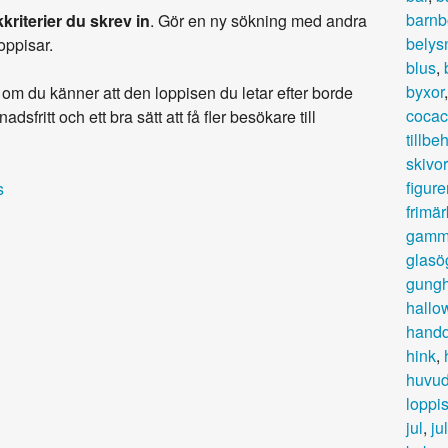
barnb
kriterier du skrev in
. Gör en ny sökning med andra
belys
loppisar.
blus
,
byxor
om du känner att den loppisen du letar efter borde
cocac
adsfritt och ett bra sätt att få fler besökare till
tillbe
skivor
figure
s
frimä
gamm
glasö
gungh
hallo
hand
hink
,
huvu
loppi
jul
,
ju