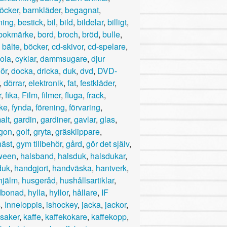
öcker
,
barnkläder
,
begagnat
,
ning
,
bestick
,
bil
,
bild
,
bildelar
,
billigt
,
bokmärke
,
bord
,
broch
,
bröd
,
bulle
,
,
bälte
,
böcker
,
cd-skivor
,
cd-spelare
,
ola
,
cyklar
,
dammsugare
,
djur
hör
,
docka
,
dricka
,
duk
,
dvd
,
DVD-
,
dörrar
,
elektronik
,
fat
,
festkläder
,
r
,
fika
,
Film
,
filmer
,
fluga
,
frack
,
rke
,
fynda
,
förening
,
förvaring
,
alt
,
gardin
,
gardiner
,
gavlar
,
glas
,
gon
,
golf
,
gryta
,
gräsklippare
,
äst
,
gym tillbehör
,
gård
,
gör det själv
,
ween
,
halsband
,
halsduk
,
halsdukar
,
duk
,
handgjort
,
handväska
,
hantverk
,
hjälm
,
husgeråd
,
hushållsartiklar
,
dbonad
,
hylla
,
hyllor
,
hållare
,
IF
s
,
Inneloppis
,
ishockey
,
jacka
,
jackor
,
lsaker
,
kaffe
,
kaffekokare
,
kaffekopp
,