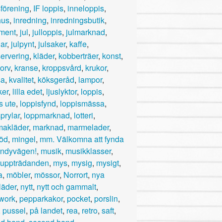
sförening
,
IF loppis
,
inneloppis
,
hus
,
inredning
,
inredningsbutik
,
ument
,
jul
,
julloppis
,
julmarknad
,
lar
,
julpynt
,
julsaker
,
kaffe
,
servering
,
kläder
,
kobberträer
,
konst
,
orv
,
kranse
,
kroppsvård
,
krukor
,
sa
,
kvalitet
,
köksgeråd
,
lampor
,
ker
,
lilla edet
,
ljuslyktor
,
loppis
,
s ute
,
loppisfynd
,
loppismässa
,
prylar
,
loppmarknad
,
lotteri
,
akläder
,
marknad
,
marmelader
,
öd
,
mingel
,
mm. Välkomna att fynda
ndyvägen!
,
musik
,
musikklasser
,
uppträdanden
,
mys
,
mysig
,
mysigt
,
a
,
möbler
,
mössor
,
Norrort
,
nya
läder
,
nytt
,
nytt och gammalt
,
work
,
pepparkakor
,
pocket
,
porslin
,
,
pussel
,
på landet
,
rea
,
retro
,
saft
,