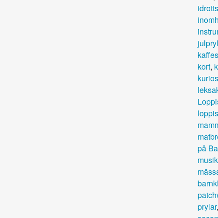
idrott
inom
instr
julpry
kaffe
kort
,
k
kurio
leksa
Loppi
loppis
mamm
matbr
på Ba
musik
mäss
barnk
patch
prylar