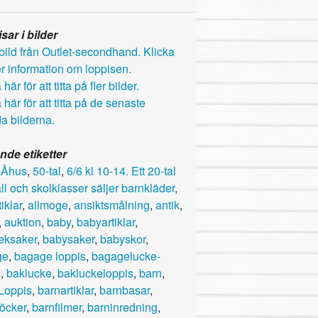
sar i bilder
här för att titta på fler bilder.
 här för att titta på de senaste
a bilderna.
nde etiketter
,
Åhus
,
50-tal
,
6/6 kl 10-14. Ett 20-tal
l och skolklasser säljer barnkläder
,
iklar
,
allmoge
,
ansiktsmålning
,
antik
,
,
auktion
,
baby
,
babyartiklar
,
eksaker
,
babysaker
,
babyskor
,
ge
,
bagage loppis
,
bagagelucke-
s
,
baklucke
,
bakluckeloppis
,
barn
,
Loppis
,
barnartiklar
,
barnbasar
,
öcker
,
barnfilmer
,
barninredning
,