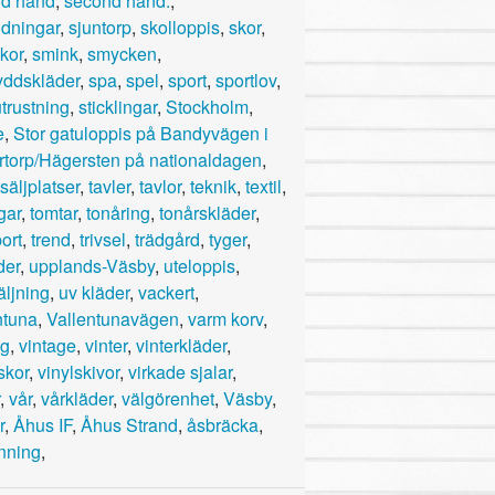
d hand
,
second hand.
,
idningar
,
sjuntorp
,
skolloppis
,
skor
,
kor
,
smink
,
smycken
,
yddskläder
,
spa
,
spel
,
sport
,
sportlov
,
trustning
,
sticklingar
,
Stockholm
,
e
,
Stor gatuloppis på Bandyvägen i
rtorp/Hägersten på nationaldagen
,
säljplatser
,
tavler
,
tavlor
,
teknik
,
textil
,
gar
,
tomtar
,
tonåring
,
tonårskläder
,
ort
,
trend
,
trivsel
,
trädgård
,
tyger
,
der
,
upplands-Väsby
,
uteloppis
,
äljning
,
uv kläder
,
vackert
,
ntuna
,
Vallentunavägen
,
varm korv
,
yg
,
vintage
,
vinter
,
vinterkläder
,
skor
,
vinylskivor
,
virkade sjalar
,
,
vår
,
vårkläder
,
välgörenhet
,
Väsby
,
r
,
Åhus IF
,
Åhus Strand
,
åsbräcka
,
inning
,