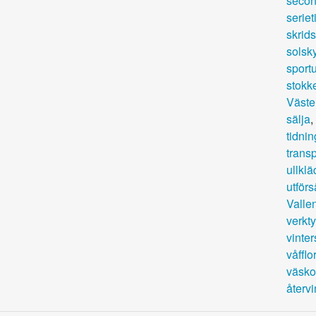
secon
seriet
skrids
solsk
sportu
stokk
Väste
sälja
,
tidnin
transp
ullklä
utförs
Valle
verkt
vinter
våfflor
väsko
återv