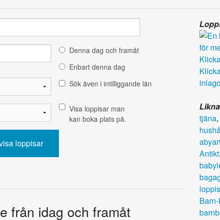
Loppi
Denna dag och framåt
Klicka 
Enbart denna dag
Klicka
inlagd
Sök även i intilliggande län
Likna
Visa loppisar man
tjäna
kan boka plats på.
hushål
abyart
Antikt
babyl
baga
loppi
Barn-
e från idag och framåt
barnb