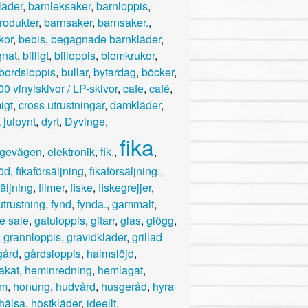
läder
,
barnleksaker
,
barnloppis
,
rodukter
,
barnsaker
,
barnsaker.
,
kor
,
bebis
,
begagnade barnkläder
,
nat
,
billigt
,
billoppis
,
blomkrukor
,
bordsloppis
,
bullar
,
bytardag
,
böcker
,
0 vinylskivor / LP-skivor
,
cafe
,
café
,
igt
,
cross utrustningar
,
damkläder
,
 julpynt
,
dyrt
,
Dyvinge
,
fika
ngevägen
,
elektronik
,
fik.
,
,
röd
,
fikaförsäljning
,
fikaförsäljning.
,
säljning
,
filmer
,
fiske
,
fiskegrejjer
,
sutrustning
,
fynd
,
fynda.
,
gammalt
,
e sale
,
gatuloppis
,
gitarr
,
glas
,
glögg
,
,
grannloppis
,
gravidkläder
,
grillad
gård
,
gårdsloppis
,
halmslöjd
,
akat
,
heminredning
,
hemlagat
,
um
,
honung
,
hudvård
,
husgeråd
,
hyra
hälsa
,
höstkläder
,
ideellt
,