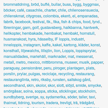
brommatidning
,
bröd
,
buffé
,
bullar
,
buss
,
bygg
,
byggmax
,
böcker
,
café
,
casachile
,
charter
,
chile
,
chilenosensuecia
,
chilenskmat
,
citygross
,
colombia
,
ekerö
,
el
,
empanadas
,
fabrik
,
facebook
,
festival
,
fik.
,
fika
,
fish & chips
,
food
,
fynd.
,
föreningar
,
garn
,
golf
,
gustavsberg
,
halkbanna
,
hantverk
,
helikopter
,
hembakade
,
hembakat
,
hembakt
,
hornstull
,
husmanskost
,
hyra
,
hässelby
,
IF loppis
,
industri
,
inneloppis
,
instagram
,
kaffe
,
kakel
,
kartong
,
kläder
,
konst
,
konsthall
,
liljewalchs
,
lillsjön
,
lion
,
Loppis
,
loppisprylar
,
manualidades
,
mariehäll
,
marknader
,
mat
,
messenat
,
metall
,
metro
,
mexico
,
mittibromma
,
museer
,
musik
,
papper
,
paraguay
,
pensionärer
,
peru
,
piroger
,
plantagen
,
plats
,
porslin
,
prylar
,
pulgas
,
reciclaje
,
recycling
,
restaurang
,
restauranglinta
,
retro
,
riksby
,
runsten
,
saltskog gård
,
secondhand
,
skin
,
skolor
,
skor
,
slott
,
slöjd
,
smide
,
smycke
,
smörgåsar
,
solna
,
soppa
,
sticka
,
sticklingar
,
stockholm
,
sundbyberg
,
sverige
,
sy
,
sydamerika
,
söder
,
taller
,
taxi
,
thaimat
,
tidning
,
tourism
,
tradera
,
trevligt
,
trä
,
trädgård
,