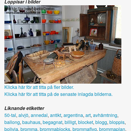
Loppisar i bilder
Klicka här för att titta på fler bilder.
Klicka här för att titta på de senaste inlagda bilderna.
Liknande etiketter
50-tal
,
alvjö
,
annedal
,
antikt
,
argentina
,
art
,
avhämtning
,
ballong
,
bauhaus
,
begagnat
,
billigt
,
blocket
,
blogg
,
bloppis
,
bolivia
,
bromma
,
brommablocks
,
brommaflyg
,
brommaplan
,