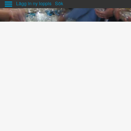
Lägg in ny loppis
Sök