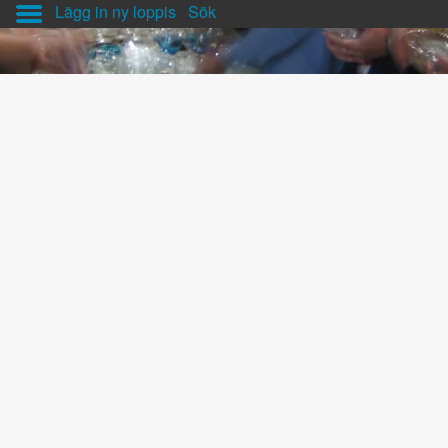
Lägg in ny loppis
Sök