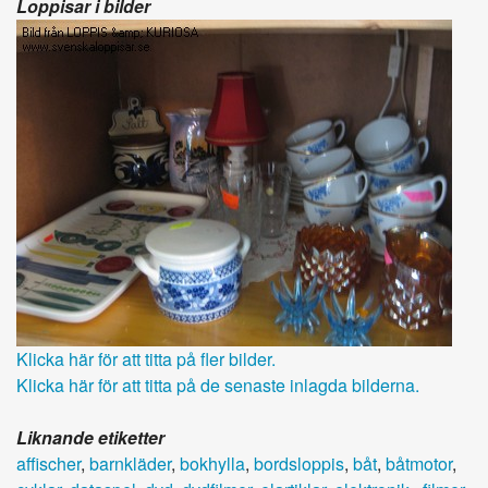
Loppisar i bilder
Klicka här för att titta på fler bilder.
Klicka här för att titta på de senaste inlagda bilderna.
Liknande etiketter
affischer
,
barnkläder
,
bokhylla
,
bordsloppis
,
båt
,
båtmotor
,