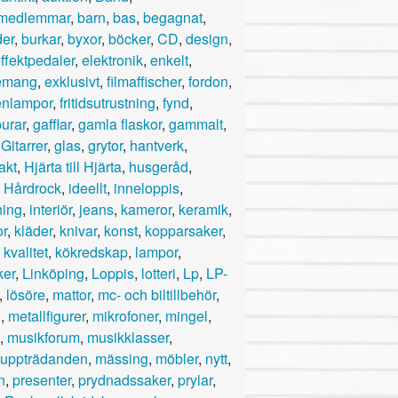
medlemmar
,
barn
,
bas
,
begagnat
,
er
,
burkar
,
byxor
,
böcker
,
CD
,
design
,
ffektpedaler
,
elektronik
,
enkelt
,
emang
,
exklusivt
,
filmaffischer
,
fordon
,
enlampor
,
fritidsutrustning
,
fynd
,
burar
,
gafflar
,
gamla flaskor
,
gammalt
,
,
Gitarrer
,
glas
,
grytor
,
hantverk
,
akt
,
Hjärta till Hjärta
,
husgeråd
,
,
Hårdrock
,
ideellt
,
inneloppis
,
ning
,
interiör
,
jeans
,
kameror
,
keramik
,
or
,
kläder
,
knivar
,
konst
,
kopparsaker
,
,
kvalitet
,
kökredskap
,
lampor
,
ker
,
Linköping
,
Loppis
,
lotteri
,
Lp
,
LP-
,
lösöre
,
mattor
,
mc- och biltillbehör
,
l
,
metallfigurer
,
mikrofoner
,
mingel
,
,
musikforum
,
musikklasser
,
uppträdanden
,
mässing
,
möbler
,
nytt
,
n
,
presenter
,
prydnadssaker
,
prylar
,