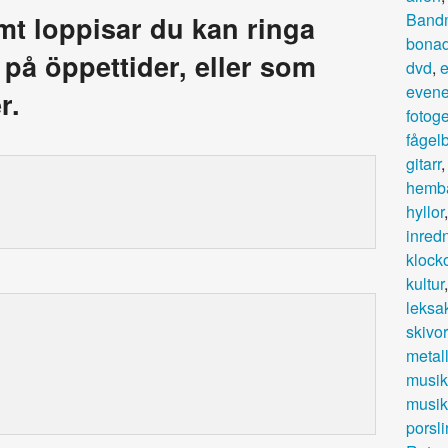
Band
amt loppisar du kan ringa
bonad
a på öppettider, eller som
dvd
,
e
even
r.
fotog
fågel
gitarr
hemb
hyllor
inred
klock
kultur
leksa
skivor
metal
musik
musik
porsli