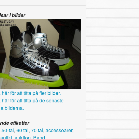
sar i bilder
här för att titta på fler bilder.
 här för att titta på de senaste
a bilderna.
nde etiketter
,
50-tal
,
60 tal
,
70 tal
,
accessoarer
,
,
antikt
,
auktion
,
Band
,