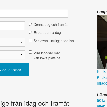
Loppi
Denna dag och framåt
Enbart denna dag
Sök även i intilliggande län
Visa loppisar man
kan boka plats på.
Klicka 
Klicka
inlagd
Likna
50 tal
rige från idag och framåt
alien