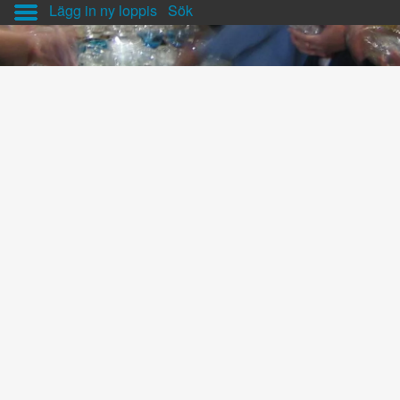
Lägg in ny loppis
Sök