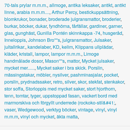
70-tals prylar m.m.m.
,
allmoge
,
antika leksaker
,
antikt
,
antikt
linne
,
arabia m.m.m....
,
Arthur Percy
,
bestickuppsättning
,
blomkrukor
,
bonader
,
broderade julgransmattor
,
broderier
,
burkar
,
böcker
,
dukar
,
fyndhörna
,
fårfällar
,
gardiner
,
garner
,
glas
,
gunghäst
,
Gunilla Pontén skinnkappa -74
,
husgeråd
,
Inneloppis
,
Johnson Bro''''s
,
julgransmattor
,
Julsaker
,
jultallrikar.
,
kandelaber
,
KD
,
kelim
,
Klippans ullplädar
,
kläder
,
kristall
,
lampor
,
lampor m.m.m.
,
Limoge
handmålade dosor
,
Mason''''s
,
mattor
,
Mycket julsaker
,
mycket mer......
,
Mycket saker i bra skick. Porslin
,
mässingstakar
,
möbler
,
nysilver
,
pashminasjalar
,
pocket
,
porslin
,
prydnadssaker
,
retro
,
silver
,
skor
,
stekfat
,
stenkakor
,
stor soffa
,
Storloppis med mycket saker
,
stort hjorthorn
,
tenn
,
tomtar
,
tyger
,
uppstoppad fasan
,
vackert bord med
marmorskiva och förgyllt underrede (rockoko-stil&#41;
,
vaser
,
Wedgewood
,
verktyg böcker
,
vintage
,
vinyl
,
vinyl
m.m.m
,
vinyl och mycket
,
äkta matta
,