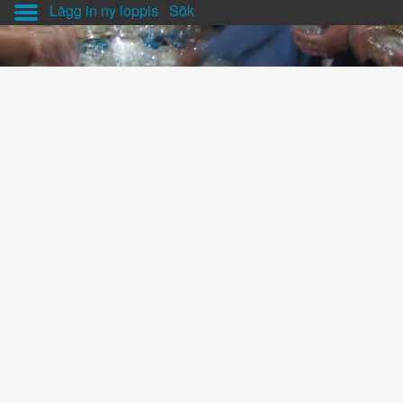
Lägg in ny loppis
Sök