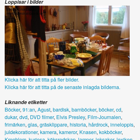
Loppisar i bilder
Klicka här för att titta på fler bilder.
Klicka här för att titta på de senaste inlagda bilderna.
Liknande etiketter
Böcker
,
91:an
,
Agust
,
bardisk
,
barnböcker
,
böcker
,
cd
,
dukar
,
dvd
,
DVD filmer
,
Elvis Presley
,
Film-Journalen
,
frimärken
,
glas
,
gräsklippare
,
historia
,
hårdrock
,
inneloppis
,
juldekorationer
,
kamera
,
kameror
,
Knasen
,
kokböcker
,
Kronblom
,
kuriosa
,
köksredskap
,
lampor
,
leksaker
,
lexikon
,