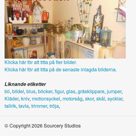
Klicka här för att titta på fler bilder.
Klicka här för att titta på de senaste inlagda bilderna.
Liknande etiketter
bil
,
bildel
,
blus
,
böcker
,
figur
,
glas
,
gräsklippare
,
jumper
,
Kläder
,
kniv
,
motionsyckel
,
motorsåg
,
skor
,
skål
,
sycklar
,
tallrik
,
tavla
,
trimmer
,
tröja
,
© Copyright 2026 Sourcery Studios