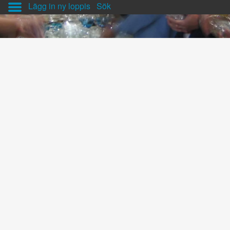
Lägg in ny loppis
Sök