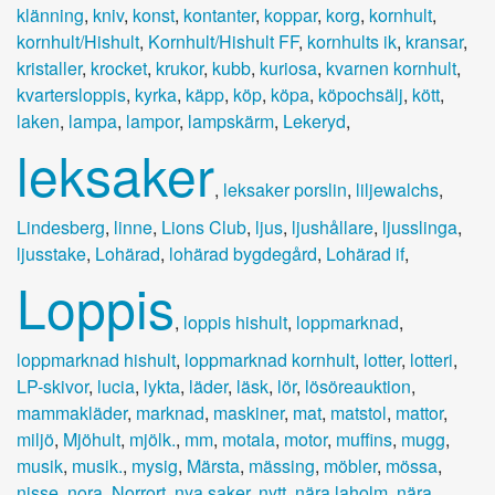
klänning
,
kniv
,
konst
,
kontanter
,
koppar
,
korg
,
kornhult
,
kornhult/Hishult
,
Kornhult/Hishult FF
,
kornhults ik
,
kransar
,
kristaller
,
krocket
,
krukor
,
kubb
,
kuriosa
,
kvarnen kornhult
,
kvartersloppis
,
kyrka
,
käpp
,
köp
,
köpa
,
köpochsälj
,
kött
,
laken
,
lampa
,
lampor
,
lampskärm
,
Lekeryd
,
leksaker
,
leksaker porslin
,
liljewalchs
,
Lindesberg
,
linne
,
Lions Club
,
ljus
,
ljushållare
,
ljusslinga
,
ljusstake
,
Lohärad
,
lohärad bygdegård
,
Lohärad if
,
Loppis
,
loppis hishult
,
loppmarknad
,
loppmarknad hishult
,
loppmarknad kornhult
,
lotter
,
lotteri
,
LP-skivor
,
lucia
,
lykta
,
läder
,
läsk
,
lör
,
lösöreauktion
,
mammakläder
,
marknad
,
maskiner
,
mat
,
matstol
,
mattor
,
miljö
,
Mjöhult
,
mjölk.
,
mm
,
motala
,
motor
,
muffins
,
mugg
,
musik
,
musik.
,
mysig
,
Märsta
,
mässing
,
möbler
,
mössa
,
nisse
,
nora
,
Norrort
,
nya saker
,
nytt
,
nära laholm
,
nära