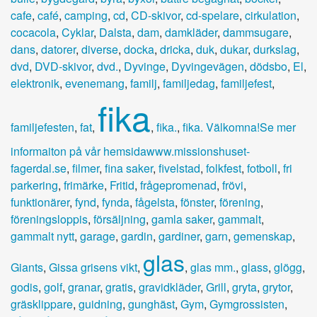
cafe
,
café
,
camping
,
cd
,
CD-skivor
,
cd-spelare
,
cirkulation
,
cocacola
,
Cyklar
,
Dalsta
,
dam
,
damkläder
,
dammsugare
,
dans
,
datorer
,
diverse
,
docka
,
dricka
,
duk
,
dukar
,
durkslag
,
dvd
,
DVD-skivor
,
dvd.
,
Dyvinge
,
Dyvingevägen
,
dödsbo
,
El
,
elektronik
,
evenemang
,
familj
,
familjedag
,
familjefest
,
fika
familjefesten
,
fat
,
,
fika.
,
fika. Välkomna!Se mer
informaiton på vår hemsidawww.missionshuset-
fagerdal.se
,
filmer
,
fina saker
,
fivelstad
,
folkfest
,
fotboll
,
fri
parkering
,
frimärke
,
Fritid
,
frågepromenad
,
frövi
,
funktionärer
,
fynd
,
fynda
,
fågelsta
,
fönster
,
förening
,
föreningsloppis
,
försäljning
,
gamla saker
,
gammalt
,
gammalt nytt
,
garage
,
gardin
,
gardiner
,
garn
,
gemenskap
,
glas
Giants
,
Gissa grisens vikt
,
,
glas mm.
,
glass
,
glögg
,
godis
,
golf
,
granar
,
gratis
,
gravidkläder
,
Grill
,
gryta
,
grytor
,
gräsklippare
,
guidning
,
gunghäst
,
Gym
,
Gymgrossisten
,