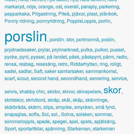
markaryd
,
nöje
,
orange
,
ost
,
overall
,
paraply
,
parkering
,
pepparkaka
,
Pilgastning
,
Piteå
,
pjäxor
,
plast
,
plånbok
,
Ponny ridning
,
ponnyridning
,
PoppisLoppis
,
porlin
,
porslin
,
porslin. stor
,
portmonnä
,
poslin
,
prydnadssaker
,
prylar
,
prylmarknad
,
pulka
,
pulkor
,
pussel
,
pycke
,
pynt
,
pyssel
,
på landet
,
påsk
,
påskpynt
,
pärm
,
radio
,
rensa
,
resbag
,
resesäng
,
retro
,
Riddarhyttan
,
ring
,
roligt
,
sadel
,
sadlar
,
Saft
,
saker samlarsaker
,
sammankomst
,
scarf
,
scout
,
second hand
,
secondhand
,
servering
,
service
,
skor
servis
,
shabby chic
,
skidor
,
skivor
,
skivspelare
,
,
skridskor
,
skrivbord
,
skräp
,
skål
,
skåp
,
skänninge
,
skärbräda
,
skärm
,
slips
,
smycke
,
smycken
,
små fynd
,
snapsglas
,
soffa
,
Sol
,
sol.
,
Solna
,
solsken
,
sommar
,
sommarloppis
,
spade
,
spegel
,
spel
,
spets
,
spjälsäng
,
Sport
,
sportartiklar
,
spänning
,
Starkeman
,
starkeman