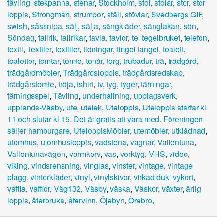
tävling
,
stekpanna
,
stenar
,
Stockholm
,
stol
,
stolar
,
stor
,
stor
loppis
,
Strongman
,
strumpor
,
ställ
,
stövlar
,
Svedbergs GIF
,
swish
,
såssnipa
,
sälj
,
sälja
,
sängkläder
,
sänglakan
,
sön
,
Söndag
,
tallrik
,
tallrikar
,
tavla
,
tavlor
,
te
,
tegelbruket
,
telefon
,
textil
,
Textiler
,
textilier
,
tidningar
,
tingel tangel
,
toalett
,
toaletter
,
tomtar
,
tomte
,
tonår
,
torg
,
trubadur
,
trä
,
trädgård
,
trädgårdmöbler
,
Trädgårdsloppis
,
trädgårdsredskap
,
trädgårstomte
,
tröja
,
tshirt
,
tv
,
tyg
,
tyger
,
tärningar
,
tärningsspel
,
Tävling
,
underhållning
,
upplagsverk
,
upplands-Väsby
,
ute
,
utelek
,
Uteloppis
,
Uteloppis startar kl
11 och slutar kl 15. Det är gratis att vara med. Föreningen
säljer hamburgare
,
UteloppisMöbler
,
utemöbler
,
utklädnad
,
utomhus
,
utomhusloppis
,
vadstena
,
vagnar
,
Vallentuna
,
Vallentunavägen
,
varmkorv
,
vas
,
verktyg
,
VHS
,
video
,
viking
,
vindsrensning
,
vinglas
,
vinster
,
vintage
,
vintage
plagg
,
vinterkläder
,
vinyl
,
vinylskivor
,
virkad duk
,
vykort
,
våffla
,
våfflor
,
Väg132
,
Väsby
,
väska
,
Väskor
,
växter
,
årlig
loppis
,
återbruka
,
återvinn
,
Öjebyn
,
Örebro
,