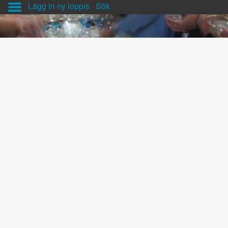
Lägg in ny loppis
Sök