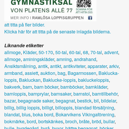
att titta på fler bilder.
Klicka här för att titta på de senaste inlagda bilderna.
Liknande etiketter
allmoge
,
Kläder
,
50-170
,
50-tal
,
60-tal
,
68
,
70-tal
,
advent
,
allmoge
,
aminingskläder
,
amning
,
andrahand
,
Ansiktsmålning
,
antik
,
antikt
,
antikviteter
,
apparater
,
arkiv
,
armband
,
assiett
,
auktion
,
bag
,
Bagarmossen
,
Baklucka-
loppis
,
Bakluckan
,
Baklucke-loppis
,
bakluckeloppis
,
bakverk
,
barn
,
barn böcker
,
barnböcker
,
barnkläder
,
barnloppis
,
barnprylar
,
barnsaker
,
barnstol
,
barntillbehör
,
bazar
,
begagnade saker
,
begagnat
,
bestick
,
bil
,
bildelar
,
billig
,
billig loppis
,
billigt
,
billoppis
,
blandad försäljning
,
blandat
,
blus
,
boka bord
,
Bokarvikens Vikingaförening
,
bokmärke
,
bord
,
bortskänkes
,
broch
,
bråte
,
bröd
,
bullar
,
bulle
,
bygdegård
,
byrå
,
byxor
,
bättre begagnat
,
böcker
,