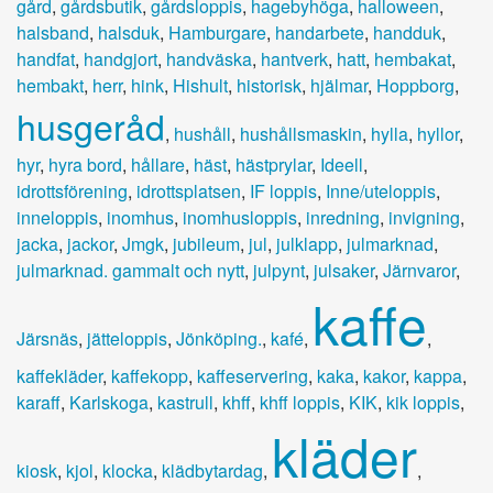
gård
,
gårdsbutik
,
gårdsloppis
,
hagebyhöga
,
halloween
,
halsband
,
halsduk
,
Hamburgare
,
handarbete
,
handduk
,
handfat
,
handgjort
,
handväska
,
hantverk
,
hatt
,
hembakat
,
hembakt
,
herr
,
hink
,
Hishult
,
historisk
,
hjälmar
,
Hoppborg
,
husgeråd
,
hushåll
,
hushållsmaskin
,
hylla
,
hyllor
,
hyr
,
hyra bord
,
hållare
,
häst
,
hästprylar
,
Ideell
,
idrottsförening
,
idrottsplatsen
,
IF loppis
,
Inne/uteloppis
,
inneloppis
,
inomhus
,
inomhusloppis
,
inredning
,
invigning
,
jacka
,
jackor
,
Jmgk
,
jubileum
,
jul
,
julklapp
,
julmarknad
,
julmarknad. gammalt och nytt
,
julpynt
,
julsaker
,
Järnvaror
,
kaffe
Järsnäs
,
jätteloppis
,
Jönköping.
,
kafé
,
,
kaffekläder
,
kaffekopp
,
kaffeservering
,
kaka
,
kakor
,
kappa
,
karaff
,
Karlskoga
,
kastrull
,
khff
,
khff loppis
,
KIK
,
kik loppis
,
kläder
kiosk
,
kjol
,
klocka
,
klädbytardag
,
,