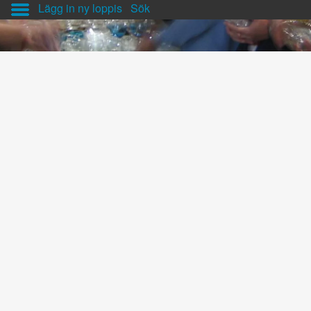
Lägg in ny loppis
Sök