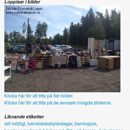
Loppisar i bilder
Klicka här för att titta på fler bilder.
Klicka här för att titta på de senaste inlagda bilderna.
Liknande etiketter
allt möjligt
,
barnklädesbytardagar
,
barnloppis
,