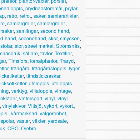
,
plantor
,
plantor/växter
,
porslin
,
nadloppis
,
prydnadsföremål
,
prylar
,
ap
,
retro
,
retro.
,
saker
,
samlarartiklar
,
re
,
samlargrejer
,
samlargrejer.
,
rsaker
,
samlingar
,
second hand
,
d-hand
,
secondhand
,
skor
,
smycken
,
,
stolar
,
stor
,
street market
,
Strömsnäs
,
snäsbruk
,
säljare
,
tavlor
,
Textilier
,
gar
,
Timsfors
,
tomatplantor
,
Traryd
,
ttor
,
trädgård
,
trädgårdsloppis
,
tyger
,
icketiketter
,
tändsticksaskar
,
icksetiketter
,
uteloppis
,
uteloppis.
,
ning
,
verktyg
,
villaloppis
,
vintage
,
gekläder
,
vintersport
,
vinyl
,
vinyl
,
vinylskivor
,
Vittsjö
,
vykort
,
vykort.
,
pis.
,
vårmarknad
,
välgörenhet
,
spolar
,
väster
,
växter
,
yardsale
,
ruk
,
ÖBO
,
Örebro
,