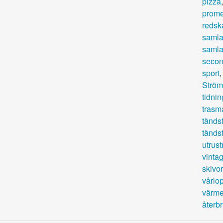
pizza
prome
redsk
samla
samla
secon
sport
Ström
tidnin
trasma
tändst
tändst
utrust
vinta
skivor
vårlop
värme
återb