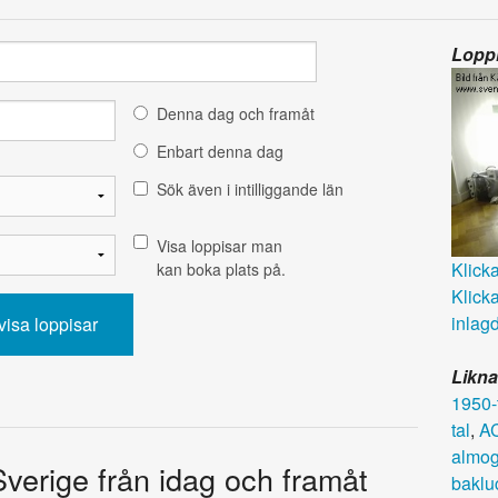
Loppi
Denna dag och framåt
Enbart denna dag
Sök även i intilliggande län
Visa loppisar man
Klicka 
kan boka plats på.
Klicka
inlagd
Likna
1950-
tal
,
A
almo
Sverige från idag och framåt
baklu