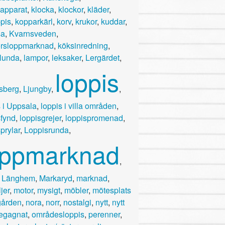
apparat
,
klocka
,
klockor
,
kläder
,
pis
,
kopparkärl
,
korv
,
krukor
,
kuddar
,
sa
,
Kvarnsveden
,
ersloppmarknad
,
köksinredning
,
lunda
,
lampor
,
leksaker
,
Lergärdet
,
loppis
sberg
,
Ljungby
,
,
s i Uppsala
,
loppis i villa områden
,
sfynd
,
loppisgrejer
,
loppispromenad
,
prylar
,
Loppisrunda
,
oppmarknad
,
,
Länghem
,
Markaryd
,
marknad
,
jer
,
motor
,
mysigt
,
möbler
,
mötesplats
gården
,
nora
,
norr
,
nostalgi
,
nytt
,
nytt
egagnat
,
områdesloppis
,
perenner
,