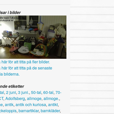
sar i bilder
här för att titta på fler bilder.
 här för att titta på de senaste
a bilderna.
nde etiketter
tal
,
2 juni
,
3 juni.
,
50-tal
,
60-tal
,
70-
CT
,
Adolfsberg
,
allmoge
,
allmoge.
,
ge
,
antik
,
antik och kuriosa
,
antikt
,
ckeloppis
,
barnartiklar
,
barnkläder
,