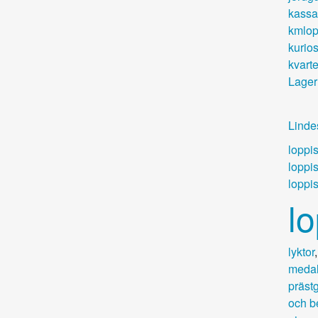
kassa
kmlop
kurio
kvart
Lager
Linde
loppi
loppi
loppis
l
lyktor
medal
präst
och b