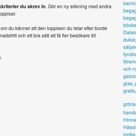
barnl
kriterier du skrev in
. Gör en ny sökning med andra
begag
loppisar.
begag
böcke
om du känner att den loppisen du letar efter borde
Dalar
adsfritt och ett bra sätt att få fler besökare till
dukar
säljar
fyndl
s
förem
och ny
gatul
glas
,
gratis
gröns
handa
Hinne
Häss
jordg