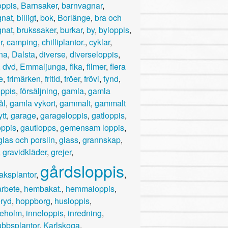
oppis
,
Barnsaker
,
barnvagnar
,
nat
,
billigt
,
bok
,
Borlänge
,
bra och
nat
,
brukssaker
,
burkar
,
by
,
byloppis
,
r
,
camping
,
chilliplantor.
,
cyklar
,
na
,
Dalsta
,
diverse
,
diverseloppis
,
,
dvd
,
Emmaljunga
,
fika
,
filmer
,
flera
e
,
frimärken
,
fritid
,
fröer
,
frövi
,
fynd
,
oppis
,
försäljning
,
gamla
,
gamla
ål
,
gamla vykort
,
gammalt
,
gammalt
tt
,
garage
,
garageloppis
,
gatloppis
,
oppis
,
gautlopps
,
gemensam loppis
,
glas och porslin
,
glass
,
grannskap
,
,
gravidkläder
,
grejer
,
gårdsloppis
aksplantor
,
,
rbete
,
hembakat.
,
hemmaloppis
,
ryd
,
hoppborg
,
husloppis
,
leholm
,
inneloppis
,
inredning
,
ubbsplantor
,
Karlskoga
,