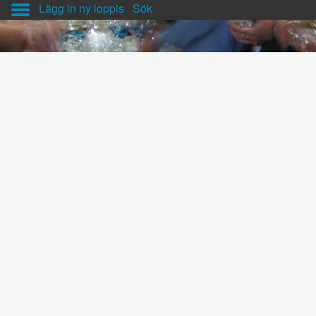
Lägg in ny loppis
Sök