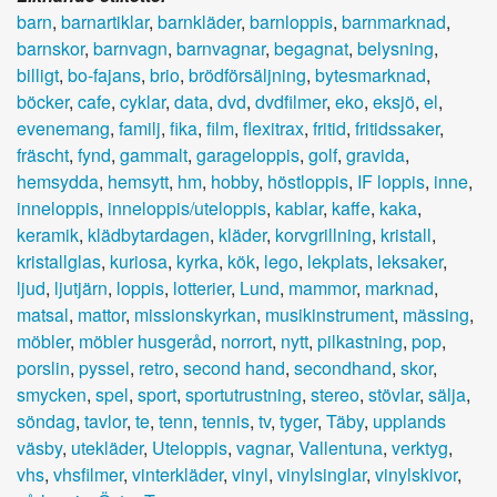
barn
,
barnartiklar
,
barnkläder
,
barnloppis
,
barnmarknad
,
barnskor
,
barnvagn
,
barnvagnar
,
begagnat
,
belysning
,
billigt
,
bo-fajans
,
brio
,
brödförsäljning
,
bytesmarknad
,
böcker
,
cafe
,
cyklar
,
data
,
dvd
,
dvdfilmer
,
eko
,
eksjö
,
el
,
evenemang
,
familj
,
fika
,
film
,
flexitrax
,
fritid
,
fritidssaker
,
fräscht
,
fynd
,
gammalt
,
garageloppis
,
golf
,
gravida
,
hemsydda
,
hemsytt
,
hm
,
hobby
,
höstloppis
,
IF loppis
,
inne
,
inneloppis
,
inneloppis/uteloppis
,
kablar
,
kaffe
,
kaka
,
keramik
,
klädbytardagen
,
kläder
,
korvgrillning
,
kristall
,
kristallglas
,
kuriosa
,
kyrka
,
kök
,
lego
,
lekplats
,
leksaker
,
ljud
,
ljutjärn
,
loppis
,
lotterier
,
Lund
,
mammor
,
marknad
,
matsal
,
mattor
,
missionskyrkan
,
musikinstrument
,
mässing
,
möbler
,
möbler husgeråd
,
norrort
,
nytt
,
pilkastning
,
pop
,
porslin
,
pyssel
,
retro
,
second hand
,
secondhand
,
skor
,
smycken
,
spel
,
sport
,
sportutrustning
,
stereo
,
stövlar
,
sälja
,
söndag
,
tavlor
,
te
,
tenn
,
tennis
,
tv
,
tyger
,
Täby
,
upplands
väsby
,
utekläder
,
Uteloppis
,
vagnar
,
Vallentuna
,
verktyg
,
vhs
,
vhsfilmer
,
vinterkläder
,
vinyl
,
vinylsinglar
,
vinylskivor
,