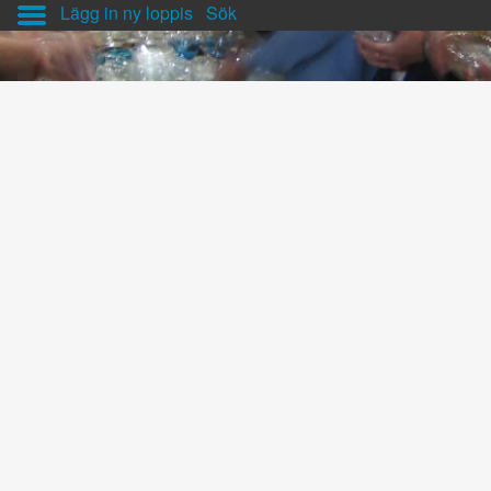
Lägg in ny loppis
Sök