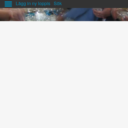
Lägg in ny loppis
Sök