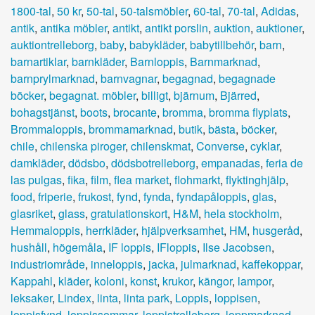
1800-tal
,
50 kr
,
50-tal
,
50-talsmöbler
,
60-tal
,
70-tal
,
Adidas
,
antik
,
antika möbler
,
antikt
,
antikt porslin
,
auktion
,
auktioner
,
auktiontrelleborg
,
baby
,
babykläder
,
babytillbehör
,
barn
,
barnartiklar
,
barnkläder
,
Barnloppis
,
Barnmarknad
,
barnprylmarknad
,
barnvagnar
,
begagnad
,
begagnade
böcker
,
begagnat. möbler
,
billigt
,
bjärnum
,
Bjärred
,
bohagstjänst
,
boots
,
brocante
,
bromma
,
bromma flyplats
,
Brommaloppis
,
brommamarknad
,
butik
,
bästa
,
böcker
,
chile
,
chilenska piroger
,
chilenskmat
,
Converse
,
cyklar
,
damkläder
,
dödsbo
,
dödsbotrelleborg
,
empanadas
,
feria de
las pulgas
,
fika
,
film
,
flea market
,
flohmarkt
,
flyktinghjälp
,
food
,
friperie
,
frukost
,
fynd
,
fynda
,
fyndapåloppis
,
glas
,
glasriket
,
glass
,
gratulationskort
,
H&M
,
hela stockholm
,
Hemmaloppis
,
herrkläder
,
hjälpverksamhet
,
HM
,
husgeråd
,
hushåll
,
högemåla
,
IF loppis
,
IFloppis
,
Ilse Jacobsen
,
industriområde
,
inneloppis
,
jacka
,
julmarknad
,
kaffekoppar
,
Kappahl
,
kläder
,
koloni
,
konst
,
krukor
,
kängor
,
lampor
,
leksaker
,
Lindex
,
linta
,
linta park
,
Loppis
,
loppisen
,
loppisfynd
,
loppissommar
,
loppistrelleborg
,
loppmarknad
,