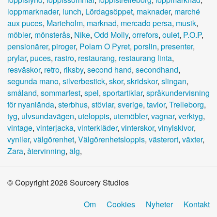
loppmarknader
,
lunch
,
Lördagsöppet
,
maknader
,
marché
aux puces
,
Marieholm
,
marknad
,
mercado persa
,
musik
,
möbler
,
mönsterås
,
Nike
,
Odd Molly
,
orrefors
,
oulet
,
P.O.P
,
pensionärer
,
piroger
,
Polarn O Pyret
,
porslin
,
presenter
,
prylar
,
puces
,
rastro
,
restaurang
,
restaurang linta
,
resväskor
,
retro
,
riksby
,
second hand
,
secondhand
,
segunda mano
,
silverbestick
,
skor
,
skridskor
,
slingan
,
småland
,
sommarfest
,
spel
,
sportartiklar
,
språkundervisning
för nyanlända
,
sterbhus
,
stövlar
,
sverige
,
tavlor
,
Trelleborg
,
tyg
,
ulvsundavägen
,
uteloppis
,
utemöbler
,
vagnar
,
verktyg
,
vintage
,
vinterjacka
,
vinterkläder
,
vinterskor
,
vinylskivor
,
vyniler
,
välgörenhet
,
Välgörenhetsloppis
,
västerort
,
växter
,
Zara
,
återvinning
,
älg
,
© Copyright 2026 Sourcery Studios
Om
Cookies
Nyheter
Kontakt