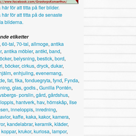
här för att titta på fler bilder.
 här för att titta på de senaste
a bilderna.
nde etiketter
,
60-tal
,
70-tal
,
allmoge
,
antika
r
,
antika möbler
,
antikt
,
band
,
öcker
,
belysning
,
bestick
,
bord
,
ri
,
böcker
,
cirkus
,
dryck
,
dukar
,
hjälm
,
enhjuling
,
evenemang
,
ade
,
fat
,
fika
,
fonduegryta
,
fynd
,
Fynda
,
jning
,
glas
,
godis.
,
Gunilla Pontén
,
vsbergs- porslin
,
gård
,
gårdshus
,
loppis
,
hantverk
,
hav
,
hörnskåp
,
Ilse
bsen
,
inneloppis
,
inredning
,
avlor
,
kaffe
,
kaka
,
kakor
,
kamera
,
or
,
kandelabrar
,
keramik
,
kläder
,
,
koppar
,
krukor
,
kuriosa
,
lampor
,