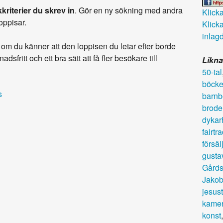
kriterier du skrev in
. Gör en ny sökning med andra
Klicka 
loppisar.
Klicka
inlagd
om du känner att den loppisen du letar efter borde
adsfritt och ett bra sätt att få fler besökare till
Likna
50-tal
böcke
s
barnb
brode
dykar
fairtr
försäl
gusta
Gårds
Jako
jesust
kamer
konst