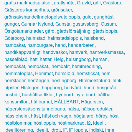
gratis marknadsplatser
,
gratisnöje
,
Gravid
,
grill
,
Grästorp
,
Grästorps konserthus
,
grönsaker
,
grönsakshandelinneloppis/uteloppis
,
guld
,
gunghäst
,
gungor
,
Gunnar Nylund
,
Gunsta
,
gustavsberg
,
Gusum.
Östgötamarknader
,
gård
,
gårdsförsäljning
,
gårdsloppis
,
Göteborg
,
halmstad
,
halmstadsloppis
,
halsband
,
hambakat
,
hamburgare
,
hand
,
handarbeten
,
handikappvänligt
,
handväskor
,
hantverk
,
hantverksmässa
,
hasselblad
,
hatt
,
hattar
,
Helg
,
helsingborg
,
heman
,
hembakat
,
hembakat.
,
hembakt
,
heminredning
,
hemmaloppis
,
Hemmet
,
hemslöjd
,
hemstickat
,
herr
,
herrkläder
,
herrängen
,
heslingborg
,
Himmelstalund
,
hink
,
hipster
,
Hisingen
,
hoppborg
,
hudvård
,
hund
,
husgeråd
,
hushåll
,
hushållsartiklar
,
hyr bord
,
hyra bord
,
hållbar
konsumtion
,
hållbarhet
,
HÅLLBART
,
Hägersten
,
hägerstensåsens tunnelbana
,
hälsa
,
hälsoprodukter
,
hässleholm
,
häst
,
häst och vagn
,
högtalare
,
hörby
,
höst
,
höstblommor
,
höstloppis
,
höstmarknad
,
i2
,
ideell
,
ideellförening
,
ideellt
,
idrott
,
IF
,
IF loppis
,
indiskt
,
inne