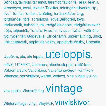
Söndag
,
tallrikar
,
tar emot
,
taremot
,
tavlor
,
te
,
Teak
,
teknik
,
termobyxa
,
textil
,
textiler
,
Textilier
,
tidningar
,
tillverkat
,
tipi
,
tivoli
,
tomtar
,
tomten
,
tonåring
,
tonårskläder
,
torg
,
torghandel
,
tors
,
Torslanda
,
Tove Berggren
,
toys
,
traditionellt
,
trubadur
,
trä
,
trädgårdsloppis
,
trädgårdsväxter
,
tröja
,
tulpanlök
,
Turistia
,
tv-serier
,
tv-spel
,
tvålar
,
tvättnötter
,
tyg
,
tyger
,
tält
,
Uddevalla
,
Ulricehamn
,
underhållning
,
unikt
,
unikt hantverk
,
upplands väsby
,
upplands-Väsby
,
Uppsala
,
uteloppis
Uppåkra
,
ute
,
ute loppis
,
,
utflykt
,
UTFYKT
,
Utomhus
,
utomhusloppis
,
utställare
,
Valdemarsvik
,
Vallentuna
,
Vallentunavägen
,
varmkorv
,
Vattmyra
,
venylskivor
,
werart
,
verktyg
,
Vhs
,
video
,
viking
,
vintage
villaloppis
,
Vindsröjning
,
,
vinylskivor
Wintervintage
,
vinyl
,
Vinyl//LP
,
,