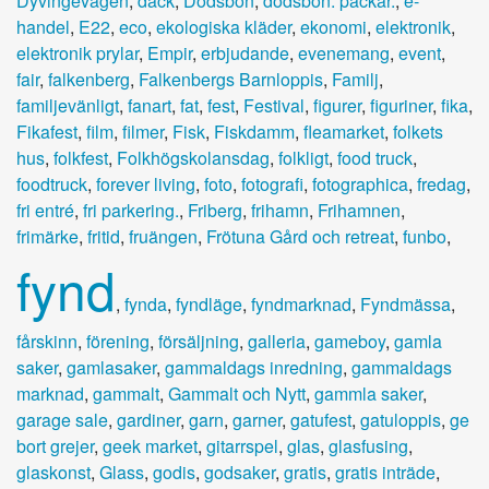
Dyvingevägen
,
däck
,
Dödsbon
,
dödsbon. packar.
,
e-
handel
,
E22
,
eco
,
ekologiska kläder
,
ekonomi
,
elektronik
,
elektronik prylar
,
Empir
,
erbjudande
,
evenemang
,
event
,
fair
,
falkenberg
,
Falkenbergs Barnloppis
,
Familj
,
familjevänligt
,
fanart
,
fat
,
fest
,
Festival
,
figurer
,
figuriner
,
fika
,
Fikafest
,
film
,
filmer
,
Fisk
,
Fiskdamm
,
fleamarket
,
folkets
hus
,
folkfest
,
Folkhögskolansdag
,
folkligt
,
food truck
,
foodtruck
,
forever living
,
foto
,
fotografi
,
fotographica
,
fredag
,
fri entré
,
fri parkering.
,
Friberg
,
frihamn
,
Frihamnen
,
frimärke
,
fritid
,
fruängen
,
Frötuna Gård och retreat
,
funbo
,
fynd
,
fynda
,
fyndläge
,
fyndmarknad
,
Fyndmässa
,
fårskinn
,
förening
,
försäljning
,
galleria
,
gameboy
,
gamla
saker
,
gamlasaker
,
gammaldags inredning
,
gammaldags
marknad
,
gammalt
,
Gammalt och Nytt
,
gammla saker
,
garage sale
,
gardiner
,
garn
,
garner
,
gatufest
,
gatuloppis
,
ge
bort grejer
,
geek market
,
gitarrspel
,
glas
,
glasfusing
,
glaskonst
,
Glass
,
godis
,
godsaker
,
gratis
,
gratis inträde
,