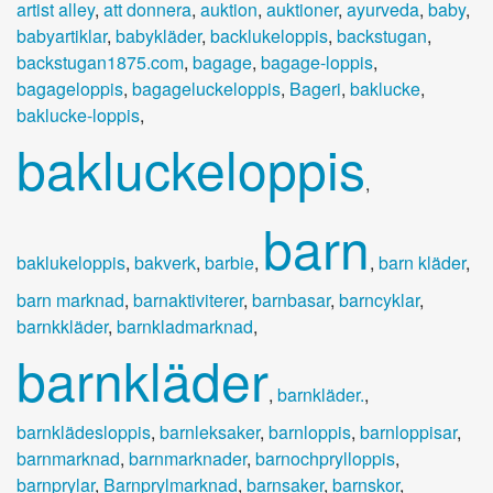
artist alley
,
att donnera
,
auktion
,
auktioner
,
ayurveda
,
baby
,
babyartiklar
,
babykläder
,
backlukeloppis
,
backstugan
,
backstugan1875.com
,
bagage
,
bagage-loppis
,
bagageloppis
,
bagageluckeloppis
,
Bageri
,
baklucke
,
baklucke-loppis
,
bakluckeloppis
,
barn
baklukeloppis
,
bakverk
,
barbie
,
,
barn kläder
,
barn marknad
,
barnaktiviterer
,
barnbasar
,
barncyklar
,
barnkkläder
,
barnkladmarknad
,
barnkläder
,
barnkläder.
,
barnklädesloppis
,
barnleksaker
,
barnloppis
,
barnloppisar
,
barnmarknad
,
barnmarknader
,
barnochprylloppis
,
barnprylar
,
Barnprylmarknad
,
barnsaker
,
barnskor
,