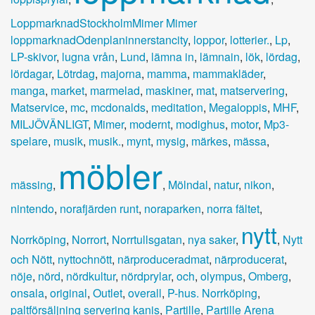
LoppmarknadStockholmMimer Mimer
loppmarknadOdenplaninnerstancity
,
loppor
,
lotterier.
,
Lp
,
LP-skivor
,
lugna vrån
,
Lund
,
lämna in
,
lämnain
,
lök
,
lördag
,
lördagar
,
Lötrdag
,
majorna
,
mamma
,
mammakläder
,
manga
,
market
,
marmelad
,
maskiner
,
mat
,
matservering
,
Matservice
,
mc
,
mcdonalds
,
meditation
,
Megaloppis
,
MHF
,
MILJÖVÄNLIGT
,
Mimer
,
modernt
,
modighus
,
motor
,
Mp3-
spelare
,
musik
,
musik.
,
mynt
,
mysig
,
märkes
,
mässa
,
möbler
mässing
,
,
Mölndal
,
natur
,
nikon
,
nintendo
,
norafjärden runt
,
noraparken
,
norra fältet
,
nytt
Norrköping
,
Norrort
,
Norrtullsgatan
,
nya saker
,
,
Nytt
och Nött
,
nyttochnött
,
närproduceradmat
,
närproducerat
,
nöje
,
nörd
,
nördkultur
,
nördprylar
,
och
,
olympus
,
Omberg
,
onsala
,
original
,
Outlet
,
overall
,
P-hus. Norrköping
,
paltförsäljning servering kanis
,
Partille
,
Partille Arena