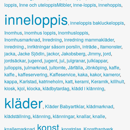
loppis
,
Inne och uteloppisMöbler
,
inne-loppis
,
innehoppis
,
inneloppis
,
inneloppis bakluckeloppis
,
Inomhus
,
inomhus loppis
,
inomhusloppis
,
Inomhusmarknad
,
Inredning
,
inredning mammakläder
,
inredning.
,
inriktningar såsom porslin
,
inträde.
,
itamonster
,
jacka
,
Jacke Sjödin
,
jackor
,
Jakobsberg
,
Jimmy
,
jord
,
jordsäckar
,
jugend
,
jugent
,
jul
,
julgranar
,
julklappar
,
julloppis
,
julmarknad
,
jultomte
,
Järfälla
,
Jönköping
,
kaffe
,
kaffe.
,
kaffeservering
,
Kaffeservice
,
kaka
,
kakor
,
kameror
,
kappa
,
Karlstad
,
katrineholm
,
katt
,
kerami
,
Keramik
,
killhult
,
kiosk
,
kjol
,
klocka
,
klädbytardag
,
klädd i klänning
,
kläder
,
Kläder Babyartiklar
,
klädmarknad
,
klädställning
,
klänning
,
klänningar
,
knallar
,
knalle
,
konst
knallemarknad
,
,
konstglas
,
Konsthantverk
,