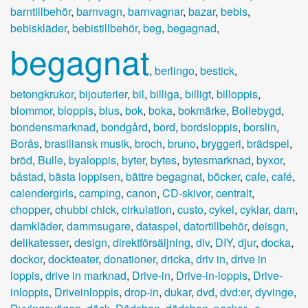
barntillbehör
,
barnvagn
,
barnvagnar
,
bazar
,
bebis
,
bebiskläder
,
bebistillbehör
,
beg
,
begagnad
,
begagnat
,
berlingo
,
bestick
,
betongkrukor
,
bijouterier
,
bil
,
billiga
,
billigt
,
billoppis
,
blommor
,
bloppis
,
blus
,
bok
,
boka
,
bokmärke
,
Bollebygd
,
bondensmarknad
,
bondgård
,
bord
,
bordsloppis
,
borslin
,
Borås
,
brasiliansk musik
,
broch
,
bruno
,
bryggeri
,
brädspel
,
bröd
,
Bulle
,
byaloppis
,
byter
,
bytes
,
bytesmarknad
,
byxor
,
båstad
,
bästa loppisen
,
bättre begagnat
,
böcker
,
cafe
,
café
,
calendergirls
,
camping
,
canon
,
CD-skivor
,
centralt
,
chopper
,
chubbi chick
,
cirkulation
,
custo
,
cykel
,
cyklar
,
dam
,
damkläder
,
dammsugare
,
dataspel
,
datortillbehör
,
deisgn
,
delikatesser
,
design
,
direktförsäljning
,
div
,
DIY
,
djur
,
docka
,
dockor
,
dockteater
,
donationer
,
dricka
,
driv in
,
drive in
loppis
,
drive in marknad
,
Drive-in
,
Drive-in-loppis
,
Drive-
inloppis
,
Driveinloppis
,
drop-in
,
dukar
,
dvd
,
dvd:er
,
dyvinge
,