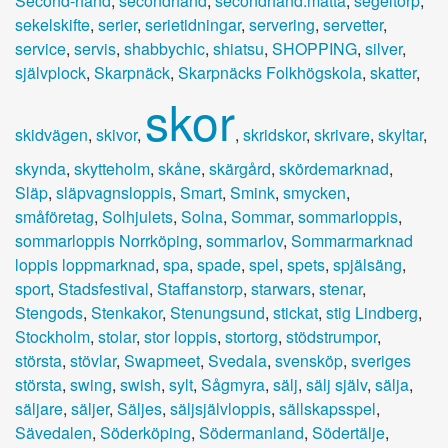
Second-hand
,
secondhand
,
secondhand.matta
,
segeltorp
,
sekelskifte
,
serier
,
serietidningar
,
servering
,
servetter
,
service
,
servis
,
shabbychic
,
shiatsu
,
SHOPPING
,
silver
,
självplock
,
Skarpnäck
,
Skarpnäcks Folkhögskola
,
skatter
,
skor
skidvägen
,
skivor
,
,
skridskor
,
skrivare
,
skyltar
,
skynda
,
skytteholm
,
skåne
,
skärgård
,
skördemarknad
,
Släp
,
släpvagnsloppis
,
Smart
,
Smink
,
smycken
,
småföretag
,
Solhjulets
,
Solna
,
Sommar
,
sommarloppis
,
sommarloppis Norrköping
,
sommarlov
,
Sommarmarknad
loppis loppmarknad
,
spa
,
spade
,
spel
,
spets
,
spjälsäng
,
sport
,
Stadsfestival
,
Staffanstorp
,
starwars
,
stenar
,
Stengods
,
Stenkakor
,
Stenungsund
,
stickat
,
stig Lindberg
,
Stockholm
,
stolar
,
stor loppis
,
stortorg
,
stödstrumpor
,
största
,
stövlar
,
Swapmeet
,
Svedala
,
svensköp
,
sveriges
största
,
swing
,
swish
,
sylt
,
Sågmyra
,
sälj
,
sälj själv
,
sälja
,
säljare
,
säljer
,
Säljes
,
säljsjälvloppis
,
sällskapsspel
,
Sävedalen
,
Söderköping
,
Södermanland
,
Södertälje
,