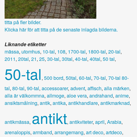
titta på fler bilder.
Klicka här för att titta på de senaste inlagda bilderna.
Liknande etiketter
mässa
,
utomhus
,
10-tal
,
108
,
1700-tal
,
1800-tal
,
20-tal
,
2011
,
20tal
,
21
,
25
,
30-tal
,
30tal
,
40-tal
,
40tal
,
50 tal
,
50-tal
,
500 bord
,
50tal
,
60-tal
,
70-tal
,
70-tal 80-
tal
,
80-tal
,
90-tal
,
accessoarer
,
advent
,
affisch
,
alla märken
,
alla är välkommna
,
allmoge
,
aloe vera
,
andrahand
,
anime
,
ansiktsmålning
,
antik
,
antika
,
antikhandlare
,
antikmarknad
,
antikt
antikmässa
,
,
antikviteter
,
april
,
Arabia
,
arenaloppis
,
armband
,
arrangemang
,
art deco
,
artdeco
,