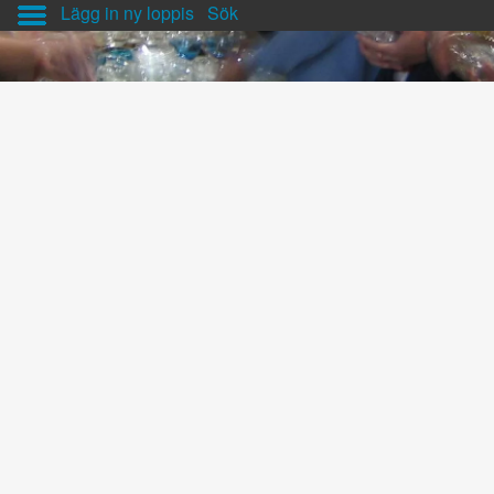
Lägg in ny loppis
Sök