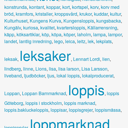
konstrunda
,
kontant
,
koppar
,
kort
,
kortspel
,
korv
,
korv med
bröd
,
kramfors
,
kristaller
,
kroppsvård
,
krukor
,
kuddar
,
kultur
,
Kulturhuset
,
Kungens Kurva
,
Kungensloppis
,
kungsbacka
,
Kungälv
,
kuriosa
,
kvalitet
,
kvartersloppis
,
Källarrensning
,
käpp
,
köksartiklar
,
köp
,
köpa
,
köper
,
laholm
,
lampa
,
lampor
,
landet
,
lantlig inredning
,
lego
,
leica
,
leitz
,
lek
,
lekplats
,
leksaker
leksak
,
,
Lennart Lordi
,
lien
,
lindberg
,
linne
,
Lions
,
lisa
,
lisa larson
,
Lisa Larsson
,
liveband
,
ljudböcker
,
ljus
,
lokal loppis
,
lokalproducerat
,
loppis
Loppan
,
Loppan Barnmarknad
,
,
loppis
Göteborg
,
loppis i stockholm
,
loppis marknad
,
loppis.bakluckeloppis
,
loppisar
,
loppisgrejer
,
loppismässa
,
loppmarknad
loppisprylar
,
,