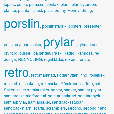
loppis
,
pema
,
pema.cc
,
pentax
,
plant
,
plantbytarbord
,
plantor
,
plantor.
,
plast
,
plats
,
ponny
,
Ponnyridning
,
porslin
,
porslinsfabrik
,
posters
,
presenter
,
prylar
prins
,
prydnadssaker
,
,
prylmarknad
,
pryltorg
,
pussel
,
på landet
,
Påsk
,
Radio
,
Ramlösa
,
re-
design
,
RECYCLING
,
regnkläder
,
rekord
,
rensa
,
retro
,
retromarknad
,
riddarhyttan
,
ring
,
rolleiflex
,
rollspel
,
rutschkana
,
räkmacka
,
Rörstrand
,
saffran
,
saft
,
Saker
,
saker samlarsaker
,
salvor
,
samlar
,
samlar prylar
,
samlare
,
samlarföremål
,
samlarmarknad
,
samlarobjekt
,
samlarprylar
,
samlarsaker
,
sandbäcksstugan
,
sandbäckstjärn
,
scarfs
,
scramblers
,
second
,
second hand
,