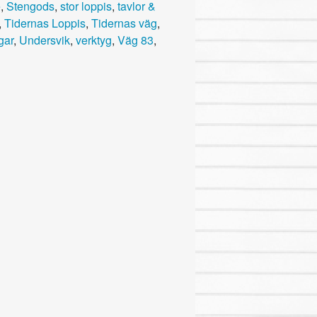
e
,
Stengods
,
stor loppis
,
tavlor &
,
Tidernas Loppis
,
Tidernas väg
,
gar
,
Undersvik
,
verktyg
,
Väg 83
,