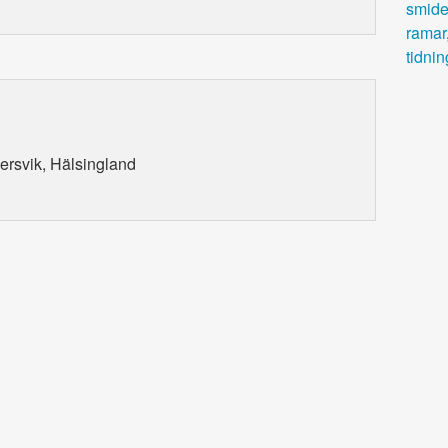
smid
ramar
tidnin
dersvik, Hälsingland