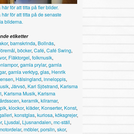
här för att titta på fler bilder.
 här för att titta på de senaste
a bilderna.
nde etiketter
akor
,
barnskrinda
,
Bollnäs
,
föremål
,
böcker
,
Café
,
Café Swing
,
vor
,
Fläktorgel
,
folkmusik
,
enlampor
,
gamla prylar
,
gamla
gar
,
gamla verktyg
,
glas
,
Henrik
tensen
,
Hälsingland
,
inneloppis
,
usik
,
Järvsö
,
Kari Sjöstrand
,
Karisma
i
,
Karisma Musik
,
Karisma
årdsscen
,
keramik
,
kilramar
,
pik
,
klockor
,
kläder
,
Konserter
,
Konst
,
alleri
,
konstglas
,
kuriosa
,
köksgrejer
,
r
,
Ljusdal
,
Ljusnandalen
,
mc-ställ
,
motordelar
,
möbler
,
porslin
,
skor
,