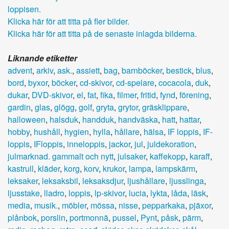
Klicka här för att titta på fler bilder.
Klicka här för att titta på de senaste inlagda bilderna.
Liknande etiketter
advent
,
arkiv
,
ask.
,
assiett
,
bag
,
barnböcker
,
bestick
,
blus
,
bord
,
byxor
,
böcker
,
cd-skivor
,
cd-spelare
,
cocacola
,
duk
,
dukar
,
DVD-skivor
,
el
,
fat
,
fika
,
filmer
,
fritid
,
fynd
,
förening
,
gardin
,
glas
,
glögg
,
golf
,
gryta
,
grytor
,
gräsklippare
,
halloween
,
halsduk
,
handduk
,
handväska
,
hatt
,
hattar
,
hobby
,
hushåll
,
hygien
,
hylla
,
hållare
,
hälsa
,
IF loppis
,
IF-
loppis
,
IFloppis
,
inneloppis
,
jackor
,
jul
,
juldekoration
,
julmarknad. gammalt och nytt
,
julsaker
,
kaffekopp
,
karaff
,
kastrull
,
kläder
,
korg
,
korv
,
krukor
,
lampa
,
lampskärm
,
leksaker
,
leksaksbil
,
leksaksdjur
,
ljushållare
,
ljusslinga
,
ljusstake
,
lladro
,
loppis
,
lp-skivor
,
lucia
,
lykta
,
låda
,
läsk
,
media
,
musik.
,
möbler
,
mössa
,
nisse
,
pepparkaka
,
pjäxor
,
plånbok
,
porslin
,
portmonnä
,
pussel
,
Pynt
,
påsk
,
pärm
,