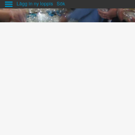
Lägg in ny loppis
Sök