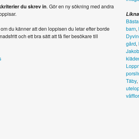
kriterier du skrev in
. Gör en ny sökning med andra
loppisar.
Likna
Bästa
om du känner att den loppisen du letar efter borde
barn
,
adsfritt och ett bra sätt att få fler besökare till
Dyvi
gård
,
Jakob
s
kläde
Lopp
porsli
Täby
,
utelo
våfflor