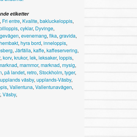
nde etiketter
,
Fri entre
,
Kvalite
,
bakluckeloppis
,
billoppis
,
cyklar
,
Dyvinge
,
ngevägen
,
evenemang
,
fika
,
gravida
,
hembakt
,
hyra bord
,
inneloppis
,
sberg
,
Järfälla
,
kaffe
,
kaffeservering
,
r
,
korv
,
krukor
,
lek
,
leksaker
,
loppis
,
marknad
,
mammor
,
marknad
,
mysig
,
n
,
på landet
,
retro
,
Stockholm
,
tyger
,
upplands väsby
,
upplands-Väsby
,
ppis
,
Vallentuna
,
Vallentunavägen
,
,
Väsby
,