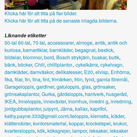
Klicka här för att titta på fler bilder.
Klicka här för att titta på de senaste inlagda bilderna.
Liknande etiketter
50-tal 60-tal
,
70-tal
,
accessoarer
,
almoge
,
antik
,
antik och
kuriosa
,
barnartiklar
,
barnkläder
,
begagnat
,
bestick
,
bildelar
,
blommor
,
bord
,
Bosch strykjärn
,
buskar
,
butik
,
bänk
,
böcker
,
Chili
,
chilliplantor.
,
cykelkärra
,
cykelvagn
,
damkläder
,
damväskor
,
delikatesser
,
E20
,
elvisp
,
Enhörna
,
fika
,
filar
,
fin
,
fina
,
fint
,
frimärken
,
frön
,
fynd
,
gamla föremål
,
Garageloppis
,
gardiner
,
gatuloppis
,
glas
,
grönsaker
,
grönsaksplantor
,
Gurka
,
gårdsloppis
,
hantverk
,
husgeråd
,
IKEA
,
Inneloppis
,
inneväxter
,
Inomhus
,
inredni g
,
inredning
,
jordgubbsplantor
,
julpynt
,
Järna
,
kallax
,
kaprifol
,
kathy.payne.333@gmail.comUteloppis
,
klematis
,
kläder
,
klätterväxter
,
kontorsmaterial
,
koppar
,
krocketspel
,
krukor
,
kvartersloppis
,
kök
,
köksgrejer
,
lampor
,
leksaker
,
leksaker