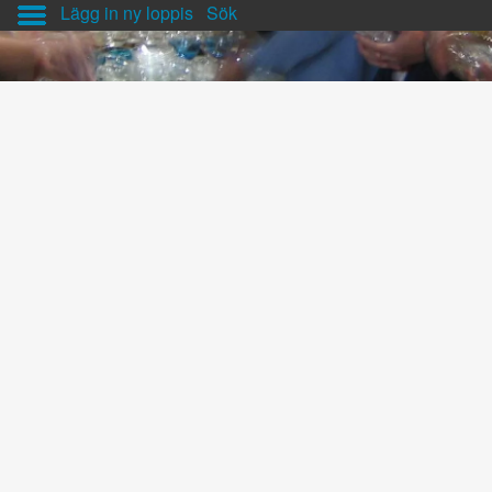
Lägg in ny loppis
Sök