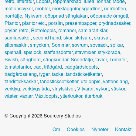
retro
,
litteratur
,
Loppis
,
loppmarknad
,
luleå
,
lönnar
,
Mode
,
motionscykel
,
möbler
,
mörkläggningsgardiner
,
norrbotten
,
norrtälje
,
Nykvarn
,
oöppnad sänglakan
,
oöppnade örngott
,
Plantor
,
plantor etc.
,
porslin
,
presentpapper
,
prydnadssaker
,
prylar
,
retro
,
Retroloppis
,
romaner
,
samlarartiklar
,
samlarsaker
,
second hand
,
skor
,
skrivare
,
skruvar
,
slipmaskin
,
smycken
,
Sommar
,
sovrum
,
sovsäck
,
spikar
,
spishäll
,
spislock
,
staffansdotter
,
stavmixer
,
strykbräda
,
Swish
,
sängbord
,
sängkuddar
,
Södertälje
,
tavlor
,
Tomater
,
tomatplantor
,
träd
,
trädgård
,
trädgårdsloppis
,
trädgårdsslang
,
tyger
,
täcke
,
tändsticketiketter
,
tändsticksaskar
,
tändsticksetiketter
,
uteloppis
,
vattenslang
,
verktyg
,
verktygslåda
,
vinylskivor
,
Vitvaror
,
vykort
,
väskor
,
väster
,
växter
,
Växtloppis
,
ytterkrukor
,
återbruk
,
© Copyright 2026 Sourcery Studios
Om
Cookies
Nyheter
Kontakt