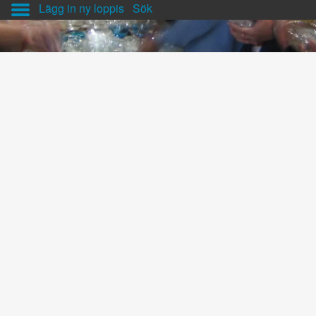
Lägg in ny loppis
Sök