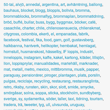
50-tal
,
alvjö
,
annedal
,
argentina
,
art
,
avhämtning
,
ballong
,
bauhaus
,
blocket
,
blogg
,
bloppis
,
bolivia
,
bromma
,
brommablocks
,
brommaflyg
,
brommaplan
,
brommatidning
,
bröd
,
buffé
,
bullar
,
buss
,
bygg
,
byggmax
,
böcker
,
café
,
casachile
,
charter
,
chile
,
chilenosensuecia
,
chilenskmat
,
citygross
,
colombia
,
ekerö
,
el
,
empanadas
,
fabrik
,
facebook
,
festival
,
fika
,
food
,
garn
,
golf
,
gustavsberg
,
halkbanna
,
hantverk
,
helikopter
,
hembakat
,
hemlagat
,
hornstull
,
husmanskost
,
hässelby
,
IF loppis
,
industri
,
inneloppis
,
instagram
,
kaffe
,
kakel
,
kartong
,
kläder
,
lillsjön
,
lion
,
loppisprylar
,
manualidades
,
mariehäll
,
marknader
,
mat
,
metall
,
metro
,
mexico
,
mittibromma
,
musik
,
papper
,
paraguay
,
pensionärer
,
piroger
,
plantagen
,
plats
,
porslin
,
pulgas
,
reciclaje
,
recycling
,
restaurang
,
restauranglinta
,
retro
,
riksby
,
runsten
,
skin
,
skor
,
slott
,
smide
,
smycke
,
smörgåsar
,
solna
,
soppa
,
sticka
,
stockholm
,
sundbyberg
,
sverige
,
sy
,
sydamerika
,
söder
,
taller
,
taxi
,
tidning
,
tourism
,
tradera
,
trä
,
tweeter
,
tyg
,
ull
,
ulvsunda
,
uruguay
,