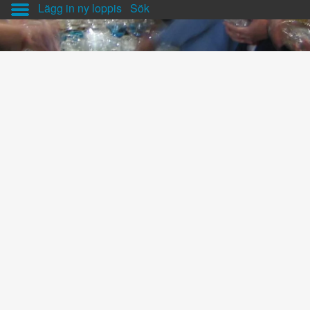
Lägg in ny loppis
Sök