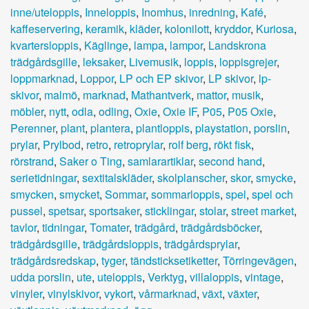
inne/uteloppis
,
Inneloppis
,
Inomhus
,
inredning
,
Kafé
,
kaffeservering
,
keramik
,
kläder
,
kolonilott
,
kryddor
,
Kuriosa
,
kvartersloppis
,
Käglinge
,
lampa
,
lampor
,
Landskrona
trädgårdsgille
,
leksaker
,
Livemusik
,
loppis
,
loppisgrejer
,
loppmarknad
,
Loppor
,
LP och EP skivor
,
LP skivor
,
lp-
skivor
,
malmö
,
marknad
,
Mathantverk
,
mattor
,
musik
,
möbler
,
nytt
,
odla
,
odling
,
Oxie
,
Oxie IF
,
P05
,
P05 Oxie
,
Perenner
,
plant
,
plantera
,
plantloppis
,
playstation
,
porslin
,
prylar
,
Prylbod
,
retro
,
retroprylar
,
rolf berg
,
rökt fisk
,
rörstrand
,
Saker o Ting
,
samlarartiklar
,
second hand
,
serietidningar
,
sextitalskläder
,
skolplanscher
,
skor
,
smycke
,
smycken
,
smycket
,
Sommar
,
sommarloppis
,
spel
,
spel och
pussel
,
spetsar
,
sportsaker
,
sticklingar
,
stolar
,
street market
,
tavlor
,
tidningar
,
Tomater
,
trädgård
,
trädgårdsböcker
,
trädgårdsgille
,
trädgårdsloppis
,
trädgårdsprylar
,
trädgårdsredskap
,
tyger
,
tändsticksetiketter
,
Törringevägen
,
udda porslin
,
ute
,
uteloppis
,
Verktyg
,
villaloppis
,
vintage
,
vinyler
,
vinylskivor
,
vykort
,
vårmarknad
,
växt
,
växter
,