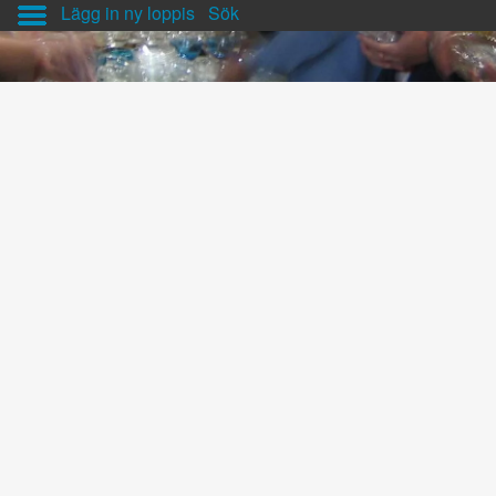
Lägg in ny loppis
Sök