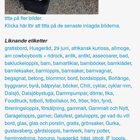
titta på fler bilder.
Klicka här för att titta på de senaste inlagda bilderna.
Liknande etiketter
gratisbord
,
Husgeråd
,
29 juni
,
afrikansk kuriosa
,
allmoge
,
am cowboyboots + ridrock
,
antik
,
antikt
,
assecoarer
,
bad
,
bakluckeloppis
,
barn
,
barnartiklar
,
barnböcker
,
barnkläder
,
barnleksaker
,
barnloppis
,
barnsaker
,
barnvagnar
,
begagnat
,
betong
,
blommor
,
bord
,
bordsloppis
,
Borlänge
,
byggvaror
,
byrå
,
båtprylar
,
böcker
,
Chili
,
cyklar
,
cyklar mm
,
Dalsjö
,
Dalsjöbystuga
,
Dammpumpar
,
dörrar
,
fika
,
Foodtruck
,
fotboll
,
fotbollskor
,
frö
,
fröer
,
frön
,
fynd
,
föreningsloppis
,
försäljning
,
gammalt
,
Gammalt och Nytt
,
Garageloppis
,
garner
,
Gatufest
,
gatuloppis
,
ge vad du vill
bord
,
glas
,
glas och porslin
,
gratis
,
grönsaker
,
Gurka
,
gustavsberg
,
gårdsloppis
,
hantverk
,
harry potter
,
heminredning
,
honung
,
husgeråd
,
häst
,
idrott
,
IF loppis
,