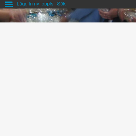
Lägg in ny loppis
Sök