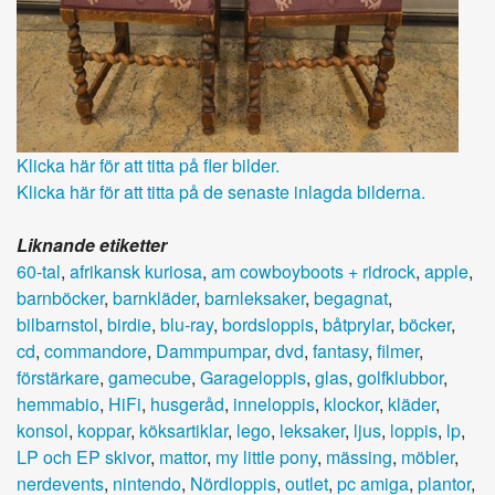
Klicka här för att titta på fler bilder.
Klicka här för att titta på de senaste inlagda bilderna.
Liknande etiketter
60-tal
,
afrikansk kuriosa
,
am cowboyboots + ridrock
,
apple
,
barnböcker
,
barnkläder
,
barnleksaker
,
begagnat
,
bilbarnstol
,
birdie
,
blu-ray
,
bordsloppis
,
båtprylar
,
böcker
,
cd
,
commandore
,
Dammpumpar
,
dvd
,
fantasy
,
filmer
,
förstärkare
,
gamecube
,
Garageloppis
,
glas
,
golfklubbor
,
hemmabio
,
HiFi
,
husgeråd
,
inneloppis
,
klockor
,
kläder
,
konsol
,
koppar
,
köksartiklar
,
lego
,
leksaker
,
ljus
,
loppis
,
lp
,
LP och EP skivor
,
mattor
,
my little pony
,
mässing
,
möbler
,
nerdevents
,
nintendo
,
Nördloppis
,
outlet
,
pc amiga
,
plantor
,