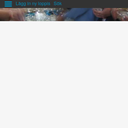
Lägg in ny loppis
Sök