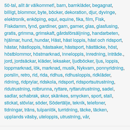
50-tal
,
allt är välkommet!
,
barn
,
barnkläder
,
begagnat
,
billigt
,
blommor
,
byte
,
böcker
,
dekoration
,
djur
,
dyvinge
,
elektronik
,
enköping
,
equi
,
equine
,
fika
,
film
,
Fisk
,
Fiskdamm
,
fynd
,
gardiner
,
garn
,
garner
,
glas
,
glasfusing
,
gratis
,
grimma
,
grimskaft
,
gårdsförsäljning
,
handarbeten
,
hjälmar
,
hund
,
hundar
,
Häst
,
häst loppis
,
häst och ridsport
,
hästar
,
hästloppis
,
hästsaker
,
hästsport
,
hästtäcke
,
höst
,
höstblommor
,
höstmarknad
,
inneloppis
,
inredning
,
inträde.
,
jord
,
jordsäckar
,
kläder
,
leksaker
,
ljudböcker
,
ljus
,
loppis
,
loppmarknad
,
lök
,
marknad
,
musik
,
Nykvarn
,
ponnyridning
,
porslin
,
retro
,
rid
,
rida
,
ridhus
,
ridhusloppis
,
ridkläder
,
ridning
,
ridprylar
,
ridskola
,
ridsport
,
ridsportsutrustning
,
ridutrustning
,
rotbrunna
,
ryttare
,
ryttarutrustning
,
sadel
,
sadlar
,
schabrak
,
skor
,
skänkes
,
smycken
,
sport
,
stall
,
stickat
,
stövlar
,
söder
,
Södertälje
,
teknik
,
telefoner
,
tidningar
,
träns
,
tulpanlök
,
turridning
,
täcke
,
täcken
,
upplands väsby
,
uteloppis
,
utrustning
,
vår
,