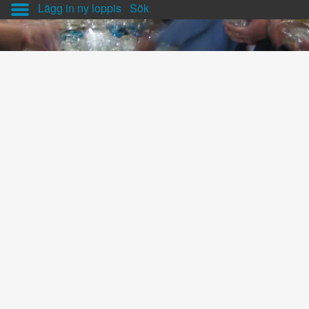
Lägg in ny loppis
Sök