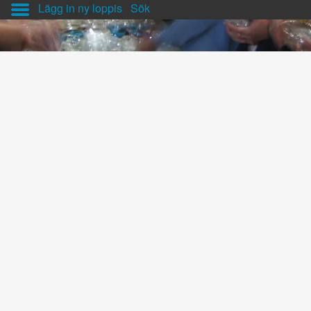
Lägg in ny loppis
Sök