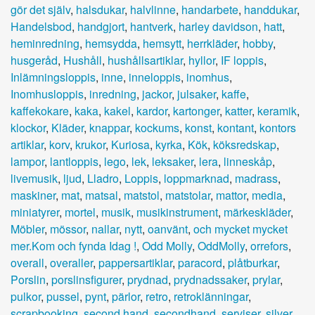
gör det själv
,
halsdukar
,
halvlinne
,
handarbete
,
handdukar
,
Handelsbod
,
handgjort
,
hantverk
,
harley davidson
,
hatt
,
heminredning
,
hemsydda
,
hemsytt
,
herrkläder
,
hobby
,
husgeråd
,
Hushåll
,
hushållsartiklar
,
hyllor
,
IF loppis
,
Inlämningsloppis
,
inne
,
inneloppis
,
inomhus
,
Inomhusloppis
,
inredning
,
jackor
,
julsaker
,
kaffe
,
kaffekokare
,
kaka
,
kakel
,
kardor
,
kartonger
,
katter
,
keramik
,
klockor
,
Kläder
,
knappar
,
kockums
,
konst
,
kontant
,
kontors
artiklar
,
korv
,
krukor
,
Kuriosa
,
kyrka
,
Kök
,
köksredskap
,
lampor
,
lantloppis
,
lego
,
lek
,
leksaker
,
lera
,
linneskåp
,
livemusik
,
ljud
,
Lladro
,
Loppis
,
loppmarknad
,
madrass
,
maskiner
,
mat
,
matsal
,
matstol
,
matstolar
,
mattor
,
media
,
miniatyrer
,
mortel
,
musik
,
musikinstrument
,
märkeskläder
,
Möbler
,
mössor
,
nallar
,
nytt
,
oanvänt
,
och mycket mycket
mer.Kom och fynda Idag !
,
Odd Molly
,
OddMolly
,
orrefors
,
overall
,
overaller
,
pappersartiklar
,
paracord
,
plåtburkar
,
Porslin
,
porslinsfigurer
,
prydnad
,
prydnadssaker
,
prylar
,
pulkor
,
pussel
,
pynt
,
pärlor
,
retro
,
retroklänningar
,
scrapbooking
,
second hand
,
secondhand
,
serviser
,
silver
,