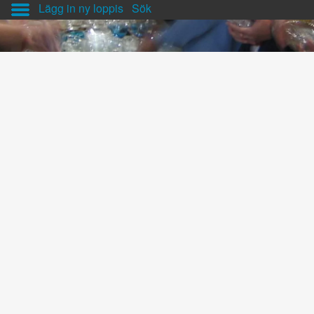
Lägg in ny loppis
Sök