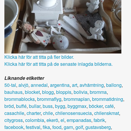
Klicka här för att titta på fler bilder.
Klicka här för att titta på de senaste inlagda bilderna.
Liknande etiketter
50-tal
,
alvjö
,
annedal
,
argentina
,
art
,
avhämtning
,
ballong
,
bauhaus
,
blocket
,
blogg
,
bloppis
,
bolivia
,
bromma
,
brommablocks
,
brommaflyg
,
brommaplan
,
brommatidning
,
bröd
,
buffé
,
bullar
,
buss
,
bygg
,
byggmax
,
böcker
,
café
,
casachile
,
charter
,
chile
,
chilenosensuecia
,
chilenskmat
,
citygross
,
colombia
,
ekerö
,
el
,
empanadas
,
fabrik
,
facebook
,
festival
,
fika
,
food
,
garn
,
golf
,
gustavsberg
,