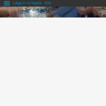
Lägg in ny loppis
Sök