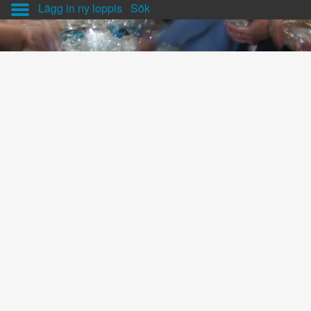
Lägg in ny loppis
Sök