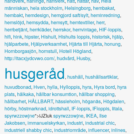
handverk
,
haninge
,
hantverk
,
hatt
,
hattar
,
hav
,
Hela
människan
,
hela stockholm
,
Helsingborg
,
hembakat
,
hembakt
,
hemdesign
,
hemgjord saft/sylt
,
heminredning
,
hemslöjd
,
hemsydda
,
hemsytt
,
hemtextilier
,
herr
,
herrbetjänt
,
herrkläder
,
herrskor
,
herrvintage
,
HIF-loppis
,
hifi
,
hink
,
hipster
,
Hishult
,
Hishults loppis
,
historisk
,
hjälp
,
hjälparbete
,
Hjälpverksamhet
,
Hjärta till Hjärta
,
honung
,
Hornborgasjön
,
hornstull
,
Hotell Högland
,
http://itacxjydcvwo.com/
,
hudvård
,
Husby
,
husgeråd
,
hushåll
,
hushållsartiklar
,
huvudbonad
,
Hven
,
hylla
,
Hylloppis
,
hyra
,
Hyra bord
,
hyra
plats
,
hålkaka
,
hållbar konsumtion
,
hållbar shopping
,
hållbarhet
,
HÅLLBART
,
hässleholm
,
höganäs
,
Högdalen
,
hörby
,
höstmarknad
,
idrottshall
,
IF-loppis
,
IFloppis
,
Iitala
,
spyrwzzowjne
">iJZIuk
spyrwzzowjne
,
IKEA
,
Ilse
Jakobsen
,
immanuelskyrkan
,
industri
,
industrial chic
,
industriell shabby chic
,
industriområde
,
influencer
,
inlines
,