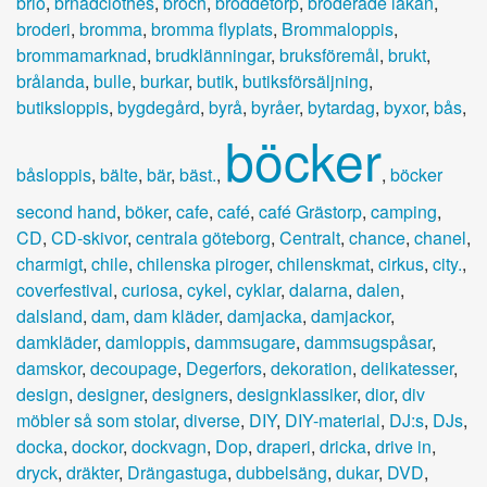
brio
,
brnadclothes
,
broch
,
broddetorp
,
broderade lakan
,
broderi
,
bromma
,
bromma flyplats
,
Brommaloppis
,
brommamarknad
,
brudklänningar
,
bruksföremål
,
brukt
,
brålanda
,
bulle
,
burkar
,
butik
,
butiksförsäljning
,
butiksloppis
,
bygdegård
,
byrå
,
byråer
,
bytardag
,
byxor
,
bås
,
böcker
båsloppis
,
bälte
,
bär
,
bäst.
,
,
böcker
second hand
,
böker
,
cafe
,
café
,
café Grästorp
,
camping
,
CD
,
CD-skivor
,
centrala göteborg
,
Centralt
,
chance
,
chanel
,
charmigt
,
chile
,
chilenska piroger
,
chilenskmat
,
cirkus
,
city.
,
coverfestival
,
curiosa
,
cykel
,
cyklar
,
dalarna
,
dalen
,
dalsland
,
dam
,
dam kläder
,
damjacka
,
damjackor
,
damkläder
,
damloppis
,
dammsugare
,
dammsugspåsar
,
damskor
,
decoupage
,
Degerfors
,
dekoration
,
delikatesser
,
design
,
designer
,
designers
,
designklassiker
,
dior
,
div
möbler så som stolar
,
diverse
,
DIY
,
DIY-material
,
DJ:s
,
DJs
,
docka
,
dockor
,
dockvagn
,
Dop
,
draperi
,
dricka
,
drive in
,
dryck
,
dräkter
,
Drängastuga
,
dubbelsäng
,
dukar
,
DVD
,