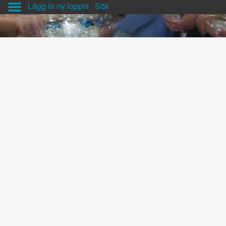
Lägg in ny loppis
Sök