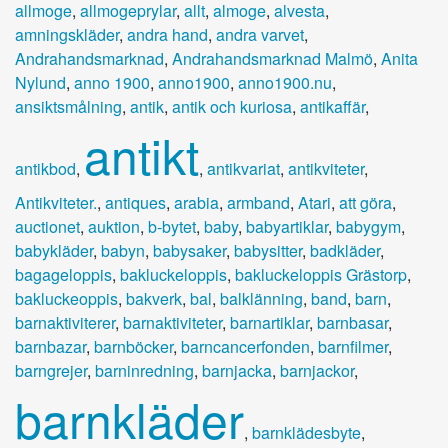
allmoge
,
allmogeprylar
,
allt
,
almoge
,
alvesta
,
amningskläder
,
andra hand
,
andra varvet
,
Andrahandsmarknad
,
Andrahandsmarknad Malmö
,
Anita
Nylund
,
anno 1900
,
anno1900
,
anno1900.nu
,
ansiktsmålning
,
antik
,
antik och kuriosa
,
antikaffär
,
antikt
antikbod
,
,
antikvariat
,
antikviteter
,
Antikviteter.
,
antiques
,
arabia
,
armband
,
Atari
,
att göra
,
auctionet
,
auktion
,
b-bytet
,
baby
,
babyartiklar
,
babygym
,
babykläder
,
babyn
,
babysaker
,
babysitter
,
badkläder
,
bagageloppis
,
bakluckeloppis
,
bakluckeloppis Grästorp
,
bakluckeoppis
,
bakverk
,
bal
,
balklänning
,
band
,
barn
,
barnaktiviterer
,
barnaktiviteter
,
barnartiklar
,
barnbasar
,
barnbazar
,
barnböcker
,
barncancerfonden
,
barnfilmer
,
barngrejer
,
barninredning
,
barnjacka
,
barnjackor
,
barnkläder
,
barnklädesbyte
,