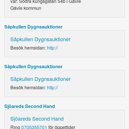
var: Södra kungsgatan 54b i Gävle
Gävle kommun
Såpkullen Dygnsauktioner
Såpkullen Dygnsauktioner
Besök hemsidan:
http://
Såpkullen Dygnsauktioner
Såpkullen Dygnsauktioner
Besök hemsidan:
http://
Sjöareds Second Hand
Sjöareds Second Hand
Ring
0705355701
för öppettider