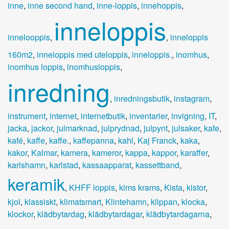
inne
,
inne second hand
,
inne-loppis
,
innehoppis
,
inneloppis
innelooppis
,
,
inneloppis
160m2
,
inneloppis med uteloppis
,
inneloppis.
,
inomhus
,
inomhus loppis
,
inomhusloppis
,
inredning
,
inredningsbutik
,
instagram
,
instrument
,
internet
,
internetbutik
,
inventarier
,
invigning
,
IT
,
jacka
,
jackor
,
julmarknad
,
julprydnad
,
julpynt
,
julsaker
,
kafe
,
kafé
,
kaffe
,
kaffe.
,
kaffepanna
,
kahl
,
Kaj Franck
,
kaka
,
kakor
,
Kalmar
,
kamera
,
kameror
,
kappa
,
kappor
,
karaffer
,
karlshamn
,
karlstad
,
kassaapparat
,
kassettband
,
keramik
,
KHFF loppis
,
kims krams
,
Kista
,
kistor
,
kjol
,
klassiskt
,
klimatsmart
,
Klintehamn
,
klippan
,
klocka
,
klockor
,
klädbytardag
,
klädbytardagar
,
klädbytardagarna
,