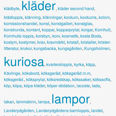
kläder
klädbyte
,
,
kläder second hand
,
klädloppis
,
klänning
,
klänningar
,
kockum
,
kockums
,
koloni
,
komissionshandel
,
konst
,
konstgalleri
,
konstglas
,
konstrunda
,
kontant
,
koppar
,
kopparprylar
,
korgar
,
Kornhult
,
Kornhults loppis
,
korsbyn
,
korv
,
kosmetik
,
kosta Boda
,
kostym
,
kostymer
,
krav
,
kravmärkt
,
kristall
,
kristaller
,
kristen
litteratur
,
krukor
,
kungsbacka
,
kungsgården
,
Kungsholmen
,
kuriosa
,
kvartersloppis
,
kyrka
,
käpp
,
Kävlinge
,
köksbord
,
köksgeråd
,
köksgeråd m.m
,
köksgeråd.
,
köksprylar
,
köksredskap
,
kökssaker
,
kökssoffa
,
köp
,
köpa
,
köpa kläder
,
köper dödsbon
,
lacoste
,
lada
,
lampor
lakan
,
lammskinn
,
lampa
,
,
Landerydgården
,
Landerydgårdens barnloppis
,
landet
,