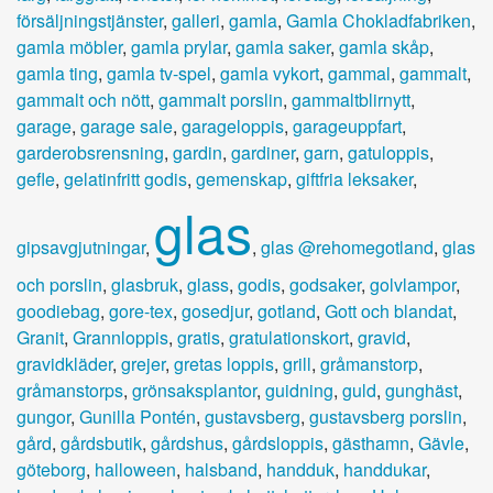
försäljningstjänster
,
galleri
,
gamla
,
Gamla Chokladfabriken
,
gamla möbler
,
gamla prylar
,
gamla saker
,
gamla skåp
,
gamla ting
,
gamla tv-spel
,
gamla vykort
,
gammal
,
gammalt
,
gammalt och nött
,
gammalt porslin
,
gammaltblirnytt
,
garage
,
garage sale
,
garageloppis
,
garageuppfart
,
garderobsrensning
,
gardin
,
gardiner
,
garn
,
gatuloppis
,
gefle
,
gelatinfritt godis
,
gemenskap
,
giftfria leksaker
,
glas
gipsavgjutningar
,
,
glas @rehomegotland
,
glas
och porslin
,
glasbruk
,
glass
,
godis
,
godsaker
,
golvlampor
,
goodiebag
,
gore-tex
,
gosedjur
,
gotland
,
Gott och blandat
,
Granit
,
Grannloppis
,
gratis
,
gratulationskort
,
gravid
,
gravidkläder
,
grejer
,
gretas loppis
,
grill
,
gråmanstorp
,
gråmanstorps
,
grönsaksplantor
,
guidning
,
guld
,
gunghäst
,
gungor
,
Gunilla Pontén
,
gustavsberg
,
gustavsberg porslin
,
gård
,
gårdsbutik
,
gårdshus
,
gårdsloppis
,
gästhamn
,
Gävle
,
göteborg
,
halloween
,
halsband
,
handduk
,
handdukar
,