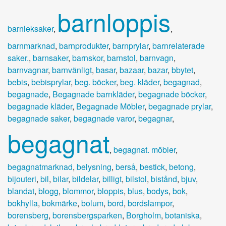
barnloppis
barnleksaker
,
,
barnmarknad
,
barnprodukter
,
barnprylar
,
barnrelaterade
saker.
,
barnsaker
,
barnskor
,
barnstol
,
barnvagn
,
barnvagnar
,
barnvänligt
,
basar
,
bazaar
,
bazar
,
bbytet
,
bebis
,
bebisprylar
,
beg. böcker
,
beg. kläder
,
begagnad
,
begagnade
,
Begagnade barnkläder
,
begagnade böcker
,
begagnade kläder
,
Begagnade Möbler
,
begagnade prylar
,
begagnade saker
,
begagnade varor
,
begagnar
,
begagnat
,
begagnat. möbler
,
begagnatmarknad
,
belysning
,
berså
,
bestick
,
betong
,
bijouteri
,
bil
,
bilar
,
bildelar
,
billigt
,
bilstol
,
bistånd
,
bjuv
,
blandat
,
blogg
,
blommor
,
bloppis
,
blus
,
bodys
,
bok
,
bokhylla
,
bokmärke
,
bolum
,
bord
,
bordslampor
,
borensberg
,
borensbergsparken
,
Borgholm
,
botaniska
,