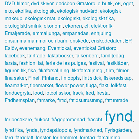
DVD-filmer
,
dvd-skivor
,
dödsbon Grästorp
,
e-butik
,
e6
,
eget
,
eko
,
ekofika
,
ekologisk
,
ekologisk hudvård
,
ekologisk
makeup
,
ekologisk mat
,
ekologiskt
,
ekologiskt fika
,
ekologiskt smink
,
ekonomi
,
ekorren
,
el
,
elektronik
,
Emaljerade
,
emmaljunga
,
empanadas
,
enhjuling
,
ensamma mammor och barn
,
enskede
,
enskededalen
,
EP
,
Eslöv
,
evenemang
,
Eventlokal
,
eventlokal Grästorp
,
facebook
,
fairtrade
,
faktaböcker
,
falkenberg
,
familjedag
,
farsta
,
fashion
,
fat
,
feria de las pulgas
,
festival
,
festkläder
,
figurer
,
fik
,
fika
,
fikaförsäljning
,
fikaförsäljning.
,
film
,
filmer
,
fina saker
,
Finel
,
Finland
,
finloppis
,
fint skick
,
fiskeredskap
,
fleamarket
,
fleemarket
,
flower power
,
fluga
,
fläkt
,
folkfest
,
fonduegryta
,
food
,
fotbollsskor
,
frack
,
fred
,
fresta
,
Fridhemsplan
,
frimärke
,
fritid
,
fritidsutrustning
,
fritt inträde
fynd
för besökare
,
frukost
,
frågepromenad
,
fräscht
,
,
fynd fika
,
fynda
,
fyndapåloppis
,
fyndmarknad
,
Fyrisgården
,
färg
,
färgglatt
,
fönster
,
för hemmet
,
företag
,
försäljning
,