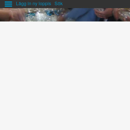
Lägg in ny loppis
Sök