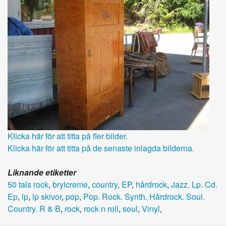
Klicka här för att titta på fler bilder.
Klicka här för att titta på de senaste inlagda bilderna.
Liknande etiketter
50 tals rock
,
brylcreme
,
country
,
EP
,
hårdrock
,
Jazz. Lp. Cd.
Ep
,
lp
,
lp skivor
,
pop
,
Pop. Rock. Synth. Hårdrock. Soul.
Country. R & B
,
rock
,
rock n roll
,
soul
,
Vinyl
,