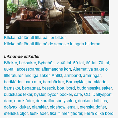
Klicka här för att titta på fler bilder.
Klicka här för att titta på de senaste inlagda bilderna.
Liknande etiketter
Böcker
,
Leksaker
,
Sybehör
,
tv
,
40-tal
,
50-tal
,
60-tal
,
70-tal
,
80-tal
,
accessoarer
,
affirmations kort
,
Alternativa saker o
litteraturer
,
andliga saker
,
Antikt
,
armband
,
armringar
,
badkläder
,
barn mm
,
barnböcker
,
Barncyklar
,
barnkläder
,
barnskor
,
begagnat
,
bestick
,
boa
,
bord
,
buddhistiska saker
,
budskaps lekar
,
byster
,
byxor
,
böcker
,
café
,
CD
,
Dailysport
,
dam
,
damkläder
,
dekorationsbelysning
,
dockor
,
doft ljus
,
doftvax
,
dukar
,
elartiklar
,
eldshow
,
emalj
,
eteriska dofter
,
eteriska oljor
,
festkläder
,
fika
,
filmer
,
fjädrar
,
Flera olika bord