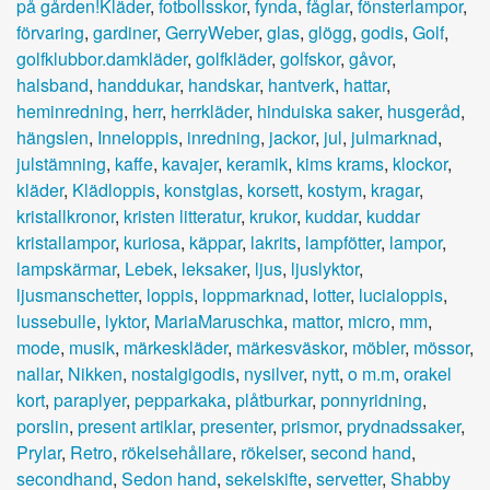
på gården!Kläder
,
fotbollsskor
,
fynda
,
fåglar
,
fönsterlampor
,
förvaring
,
gardiner
,
GerryWeber
,
glas
,
glögg
,
godis
,
Golf
,
golfklubbor.damkläder
,
golfkläder
,
golfskor
,
gåvor
,
halsband
,
handdukar
,
handskar
,
hantverk
,
hattar
,
heminredning
,
herr
,
herrkläder
,
hinduiska saker
,
husgeråd
,
hängslen
,
Inneloppis
,
inredning
,
jackor
,
jul
,
julmarknad
,
julstämning
,
kaffe
,
kavajer
,
keramik
,
kims krams
,
klockor
,
kläder
,
Klädloppis
,
konstglas
,
korsett
,
kostym
,
kragar
,
kristallkronor
,
kristen litteratur
,
krukor
,
kuddar
,
kuddar
kristallampor
,
kuriosa
,
käppar
,
lakrits
,
lampfötter
,
lampor
,
lampskärmar
,
Lebek
,
leksaker
,
ljus
,
ljuslyktor
,
ljusmanschetter
,
loppis
,
loppmarknad
,
lotter
,
lucialoppis
,
lussebulle
,
lyktor
,
MariaMaruschka
,
mattor
,
micro
,
mm
,
mode
,
musik
,
märkeskläder
,
märkesväskor
,
möbler
,
mössor
,
nallar
,
Nikken
,
nostalgigodis
,
nysilver
,
nytt
,
o m.m
,
orakel
kort
,
paraplyer
,
pepparkaka
,
plåtburkar
,
ponnyridning
,
porslin
,
present artiklar
,
presenter
,
prismor
,
prydnadssaker
,
Prylar
,
Retro
,
rökelsehållare
,
rökelser
,
second hand
,
secondhand
,
Sedon hand
,
sekelskifte
,
servetter
,
Shabby