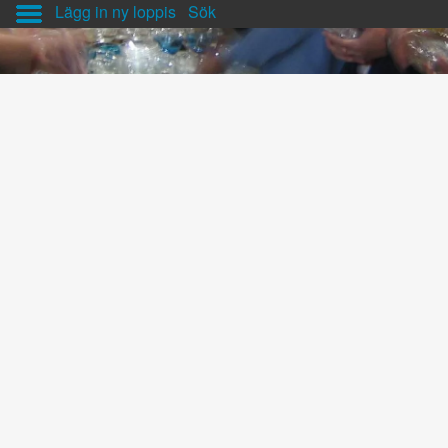
Lägg in ny loppis
Sök