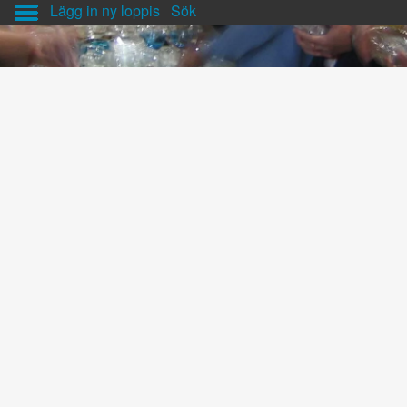
Lägg in ny loppis
Sök