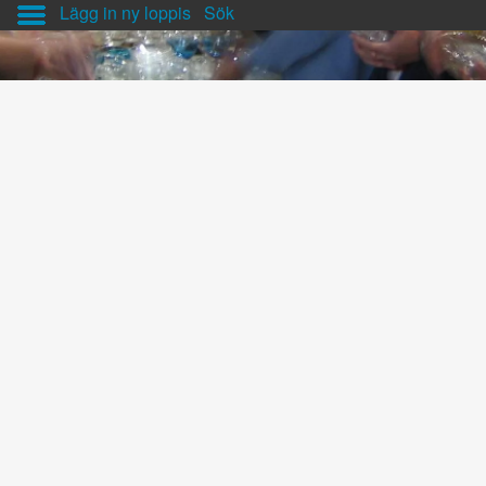
Lägg in ny loppis
Sök