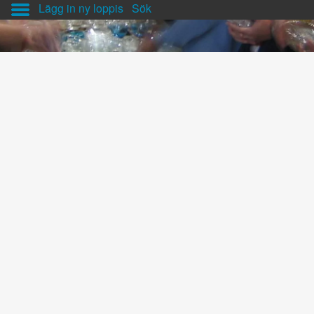
Lägg in ny loppis
Sök