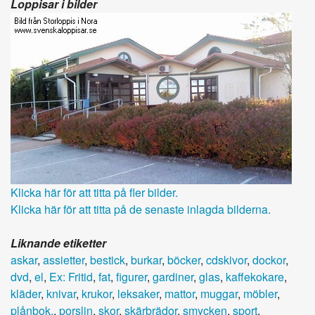
Loppisar i bilder
Klicka här för att titta på fler bilder.
Klicka här för att titta på de senaste inlagda bilderna.
Liknande etiketter
askar
,
assietter
,
bestick
,
burkar
,
böcker
,
cdskivor
,
dockor
,
dvd
,
el
,
Ex: Fritid
,
fat
,
figurer
,
gardiner
,
glas
,
kaffekokare
,
kläder
,
knivar
,
krukor
,
leksaker
,
mattor
,
muggar
,
möbler
,
plånbok.
,
porslin
,
skor
,
skärbrädor
,
smycken
,
sport
,