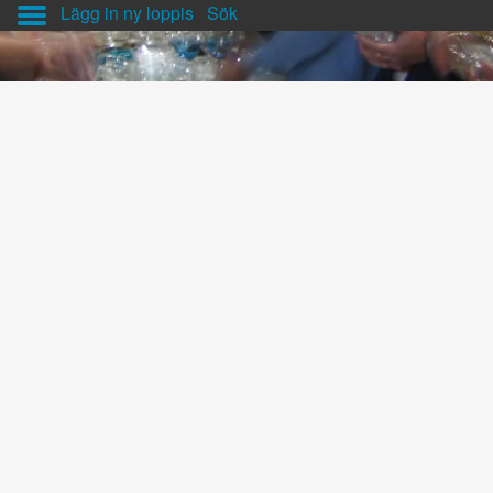
Lägg in ny loppis
Sök